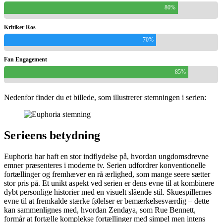
80%
Kritiker Ros
70%
Fan Engagement
85%
Nedenfor finder du et billede, som illustrerer stemningen i serien:
Serieens betydning
Euphoria har haft en stor indflydelse på, hvordan ungdomsdrevne
emner præsenteres i moderne tv. Serien udfordrer konventionelle
fortællinger og fremhæver en rå ærlighed, som mange seere sætter
stor pris på. Et unikt aspekt ved serien er dens evne til at kombinere
dybt personlige historier med en visuelt slående stil. Skuespillernes
evne til at fremkalde stærke følelser er bemærkelsesværdig – dette
kan sammenlignes med, hvordan Zendaya, som Rue Bennett,
formår at fortælle komplekse fortællinger med simpel men intens