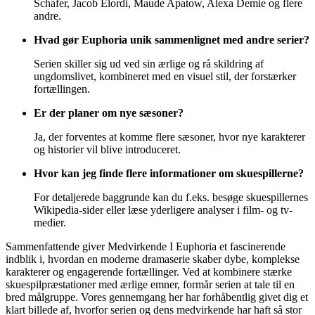
Schafer, Jacob Elordi, Maude Apatow, Alexa Demie og flere
andre.
Hvad gør Euphoria unik sammenlignet med andre serier?
Serien skiller sig ud ved sin ærlige og rå skildring af
ungdomslivet, kombineret med en visuel stil, der forstærker
fortællingen.
Er der planer om nye sæsoner?
Ja, der forventes at komme flere sæsoner, hvor nye karakterer
og historier vil blive introduceret.
Hvor kan jeg finde flere informationer om skuespillerne?
For detaljerede baggrunde kan du f.eks. besøge skuespillernes
Wikipedia-sider eller læse yderligere analyser i film- og tv-
medier.
Sammenfattende giver Medvirkende I Euphoria et fascinerende
indblik i, hvordan en moderne dramaserie skaber dybe, komplekse
karakterer og engagerende fortællinger. Ved at kombinere stærke
skuespilpræstationer med ærlige emner, formår serien at tale til en
bred målgruppe. Vores gennemgang her har forhåbentlig givet dig et
klart billede af, hvorfor serien og dens medvirkende har haft så stor