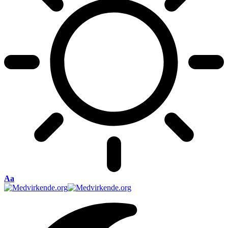
Font
Aa
Resizer