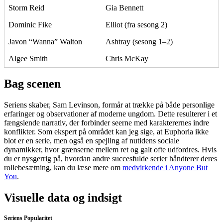
Storm Reid
Gia Bennett
Dominic Fike
Elliot (fra sesong 2)
Javon “Wanna” Walton
Ashtray (sesong 1–2)
Algee Smith
Chris McKay
Bag scenen
Seriens skaber, Sam Levinson, formår at trække på både personlige
erfaringer og observationer af moderne ungdom. Dette resulterer i et
fængslende narrativ, der forbinder seerne med karakterernes indre
konflikter. Som ekspert på området kan jeg sige, at Euphoria ikke
blot er en serie, men også en spejling af nutidens sociale
dynamikker, hvor grænserne mellem ret og galt ofte udfordres. Hvis
du er nysgerrig på, hvordan andre succesfulde serier håndterer deres
rollebesætning, kan du læse mere om
medvirkende i Anyone But
You
.
Visuelle data og indsigt
Seriens Popularitet