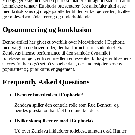
At engagere sig med serien på disse måder kan øge forståelsen af de
komplekse temaer, Euphoria præsenterer. Jeg anbefaler altid at se
med kritisk sans og drage paralleller til den virkelige verden, hvilket
gør oplevelsen både lærerig og underholdende.
Opsummering og konklusion
Denne artikel har givet et overblik over Medvirkende I Euphoria
med vægt på de hovedroller, der har formet seriens identitet. Fra
Zendayas intense performance til den samlede dynamik i
rollebesætningen, er hvert medlem en essentiel bidragyder til seriens
succes. Vi har også set på visuelle data, der understøtter seriens
popularitet og publikums engagement.
Frequently Asked Questions
Hvem er hovedrollen i Euphoria?
Zendaya spiller den centrale rolle som Rue Bennett, og
hendes præstation har fået bred anerkendelse.
Hvilke skuespillere er med i Euphoria?
Ud over Zendaya inkluderer rollebesætningen også Hunter