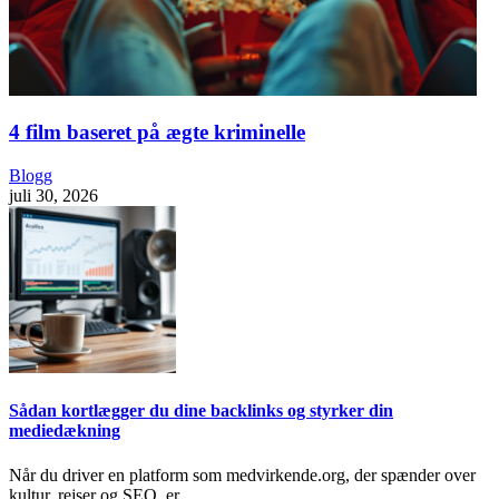
4 film baseret på ægte kriminelle
Blogg
juli 30, 2026
Sådan kortlægger du dine backlinks og styrker din
mediedækning
Når du driver en platform som medvirkende.org, der spænder over
kultur, rejser og SEO, er…