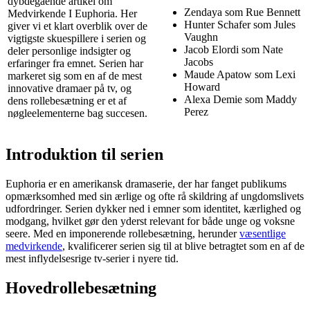
dybdegående artikel om
Zendaya som Rue Bennett
Medvirkende I Euphoria. Her
Hunter Schafer som Jules
giver vi et klart overblik over de
Vaughn
vigtigste skuespillere i serien og
Jacob Elordi som Nate
deler personlige indsigter og
Jacobs
erfaringer fra emnet. Serien har
Maude Apatow som Lexi
markeret sig som en af de mest
Howard
innovative dramaer på tv, og
Alexa Demie som Maddy
dens rollebesætning er et af
Perez
nøgleelementerne bag succesen.
Introduktion til serien
Euphoria er en amerikansk dramaserie, der har fanget publikums
opmærksomhed med sin ærlige og ofte rå skildring af ungdomslivets
udfordringer. Serien dykker ned i emner som identitet, kærlighed og
modgang, hvilket gør den yderst relevant for både unge og voksne
seere. Med en imponerende rollebesætning, herunder
væsentlige
medvirkende
, kvalificerer serien sig til at blive betragtet som en af de
mest inflydelsesrige tv-serier i nyere tid.
Hovedrollebesætning