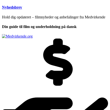
Nyhedsbrev
Hold dig opdateret – filmnyheder og anbefalinger fra Medvirkende
Din guide til film og underholdning på dansk