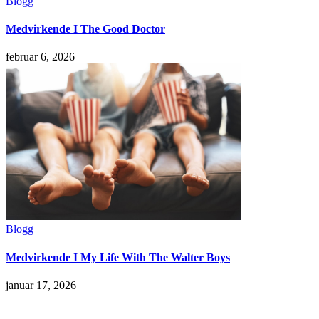
Blogg
Medvirkende I The Good Doctor
februar 6, 2026
Blogg
Medvirkende I My Life With The Walter Boys
januar 17, 2026