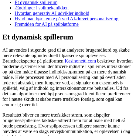
Et dynamisk spillerum
Ændringer i spilmekanikken
Hvordan generativ AI udvikler indhold
Hvad man bør tænke på ved AI-drevet personalisering
Fremtiden for AI på spilplatforme
Et dynamisk spillerum
AI anvendes i stigende grad til at analysere brugeradfærd og skabe
mere relevante og individuelt tilpassede spiloplevelser.
Brancheeksperter på platformen
Kasinonetti.com
beskriver, hvordan
moderne systemer kan identificere mønstre i spillernes interaktioner
og på den måde tilpasse indholdsstrømmen på en mere dynamisk
måde. Hele processen med AI-personalisering kan på overfladen
lyde ret abstrakt, men fungerer ved, at signaler om eksempelvis
spilletid, valg af indhold og interaktionsmønstre behandles. Ud fra
det kan algoritmer med høj præcisionsgrad identificere præferencer
for i næste skridt at skabe mere træfsikre forslag, som også kan
ændre sig over tid.
Resultatet bliver en mere træfsikker strøm, som afspejler
brugernes/spillernes faktiske adfærd frem for at male med helt så
brede penselstrøg. Hvor spilprocessen tidligere snarere kunne
hævdes at være en slags envejskommunikation, er oplevelsen i dag