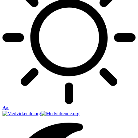
Font
Aa
Resizer