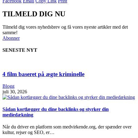
Facebook
Email
Copy Link
Print
TILMELD DIG NU
Tilmeld dig vores nyhedsbrev og få vores nyeste artikler med det
samme!
Abonner
SENESTE NYT
4 film baseret på ægte kriminelle
Blogg
juli 30, 2026
Sådan kortlægger du dine backlinks og styrker din
mediedækning
Når du driver en platform som medvirkende.org, der spænder over
kultur, rejser og SEO, er…