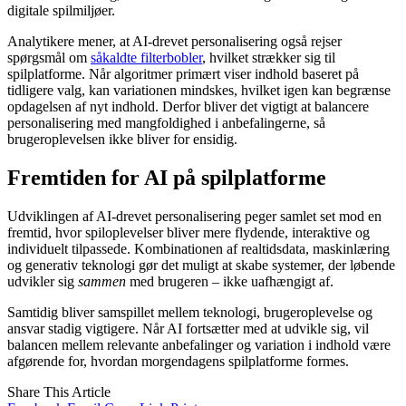
digitale spilmiljøer.
Analytikere mener, at AI-drevet personalisering også rejser
spørgsmål om
såkaldte filterbobler
, hvilket strækker sig til
spilplatforme. Når algoritmer primært viser indhold baseret på
tidligere valg, kan variationen mindskes, hvilket igen kan begrænse
opdagelsen af nyt indhold. Derfor bliver det vigtigt at balancere
personalisering med mangfoldighed i anbefalingerne, så
brugeroplevelsen ikke bliver for ensidig.
Fremtiden for AI på spilplatforme
Udviklingen af AI-drevet personalisering peger samlet set mod en
fremtid, hvor spiloplevelser bliver mere flydende, interaktive og
individuelt tilpassede. Kombinationen af realtidsdata, maskinlæring
og generativ teknologi gør det muligt at skabe systemer, der løbende
udvikler sig
sammen
med brugeren – ikke uafhængigt af.
Samtidig bliver samspillet mellem teknologi, brugeroplevelse og
ansvar stadig vigtigere. Når AI fortsætter med at udvikle sig, vil
balancen mellem relevante anbefalinger og variation i indhold være
afgørende for, hvordan morgendagens spilplatforme formes.
Share This Article