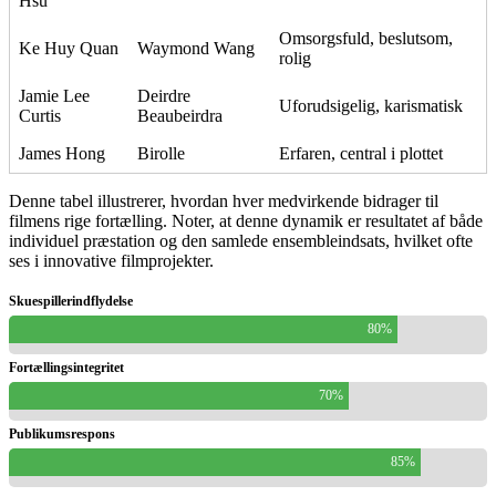
Hsu
Omsorgsfuld, beslutsom,
Ke Huy Quan
Waymond Wang
rolig
Jamie Lee
Deirdre
Uforudsigelig, karismatisk
Curtis
Beaubeirdra
James Hong
Birolle
Erfaren, central i plottet
Denne tabel illustrerer, hvordan hver medvirkende bidrager til
filmens rige fortælling. Noter, at denne dynamik er resultatet af både
individuel præstation og den samlede ensembleindsats, hvilket ofte
ses i innovative filmprojekter.
Skuespillerindflydelse
80%
Fortællingsintegritet
70%
Publikumsrespons
85%