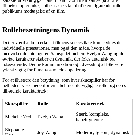
karakterudvikling går hånd i hånd. Som man kan se på
andre
filmeksempler
link>, spiller castets kemi ofte en afgørende rolle i
publikums modtagelse af en film.
Rollebesætningens Dynamik
Det er værd at bemærke, at filmens succes ikke kun skyldes de
individuelle præstationer, men også den måde, hvorpå de
medvirkende interagerer. Samspillet mellem Evelyn Wang og de
øvrige karakterer skaber en dynamik, der føles autentisk og
tidssvarende. Denne kommunikation og udveksling af følelser er
yderst vigtig for filmens samlede appellering.
For at illustrere den betydning, som hver skuespiller har for
helheden, vises nedenfor en tabel med de vigtigste roller og deres
tilhørende karaktertræk:
Skuespiller
Rolle
Karaktertræk
Stærk, kompleks,
Michelle Yeoh
Evelyn Wang
banebrydende
Stephanie
Joy Wang
Moderne, følsom, dynamisk