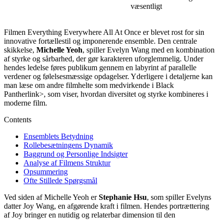
væsentligt
Filmen Everything Everywhere All At Once er blevet rost for sin
innovative fortællestil og imponerende ensemble. Den centrale
skikkelse,
Michelle Yeoh
, spiller Evelyn Wang med en kombination
af styrke og sårbarhed, der gør karakteren uforglemmelig. Under
hendes ledelse føres publikum gennem en labyrint af parallelle
verdener og følelsesmæssige opdagelser. Yderligere i detaljerne kan
man læse om andre filmhelte som
medvirkende i Black
Panther
link>, som viser, hvordan diversitet og styrke kombineres i
moderne film.
Contents
Ensemblets Betydning
Rollebesætningens Dynamik
Baggrund og Personlige Indsigter
Analyse af Filmens Struktur
Opsummering
Ofte Stillede Spørgsmål
Ved siden af Michelle Yeoh er
Stephanie Hsu
, som spiller Evelyns
datter Joy Wang, en afgørende kraft i filmen. Hendes portrættering
af Joy bringer en nutidig og relaterbar dimension til den