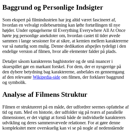
Baggrund og Personlige Indsigter
Som ekspert på filmindustrien har jeg altid været fascineret af,
hvordan en velvalgt rollebesætning kan løfte fortællingen til nye
højder. Under optagelserne til Everything Everywhere All At Once
hørte jeg personlige anekdoter om, hvordan castet til tider øvede
sammen i lange sessioner for at sikre, at kemien mellem karaktererne
var så naturlig som mulig. Denne dedikation afspejles tydeligt i den
endelige version af filmen, hvor alle elementer falder på plads.
Detaljer såsom karakterens baghistorier og de små nuancer i
skuespillet gør en markant forskel. For dem, der er nysgerrige på
den dybere betydning bag karaktererne, anbefales en gennemgang
af den relevante
Wikipedia-side
om filmen, der forklarer baggrund
og symbolik.
Analyse af Filmens Struktur
Filmen er struktureret på en måde, der udfordrer seernes opfattelse af
tid og rum. Med en historie, der udfolder sig på tværs af parallelle
dimensioner, er det vigtigt at forstå både de individuelle karakterers
udvikling og deres sammenvævede relationer. For at gøre denne
kompleksitet mere overskuelig kan vi se på nogle af nedenstående