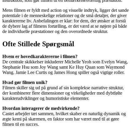
instruktion, som gør filmen til en bemærkelsesværdig præstation.
Mens filmen er fyldt med action og visuelle indtryk, ligger det sande
potentiale i de menneskelige relationer og de små detaljer, der giver
karaktererne liv. Anbefalingen er klar: for dem, der ønsker at forstå
de dybere lag af filmens fortælling, er det værd at se nøjere på både
de individuelle præstationer og den overordnede struktur.
Ofte Stillede Spørgsmål
Hvem er hovedkaraktererne i filmen?
De centrale skikkelser inkluderer Michelle Yeoh som Evelyn Wang,
Stephanie Hsu som Joy Wang samt Ke Huy Quan som Waymond
Wang. Jamie Lee Curtis og James Hong spiller også vigtige roller.
Hvad gør filmen unik?
Filmen skiller sig ud på grund af sin komplekse narrative struktur,
der kombinerer flere dimensioner og virkeligheder med dybtfølte
karakterudviklinger og humoristiske elementer.
Hvordan interagerer de medvirkende?
Castet arbejder tæt sammen, hvilket skaber en naturlig dynamik og
ægte kemi på skærmen, en faktor som har været med til at gøre
filmen til en succes.