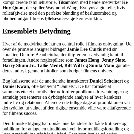
komplicerede familiehistorie. Tilsammen med hende medvirker
Ke
Huy Quan
, der spiller Waymond Wang, Evelyns ægtefælle, hvis
rolleafgivelse med den perfekte blanding af beslutsomhed og
blidhed udgør filmens følelsesmæssige kernestruktur.
Ensemblets Betydning
Hver af de medvirkende har en central rolle i filmens opbygning. Ud
over de primære ansigter bidrager
Jamie Lee Curtis
med sin
karakter, Deirdre Beaubeirdra, der tilfører en usædvanlig kant til
fortællingen. Andre nøglespillere som
James Hong
,
Jenny Slate
,
Harry Shum Jr.
,
Tallie Medel
,
Biff Wiff
og
Sunita Mani
gør alle
deres indtryk gennem biroller, som beriger filmens univers.
Bag kulisserne står de anerkendte instruktører
Daniel Scheinert
og
Daniel Kwan
, ofte benævnt “Daniels”. De har formået at
sammensætte et narrativ, der udfordrer publikums forventninger og
samtidig præsenterer en dybdegående analyse af hver karakters
indre liv og relationer. Allerede i de tidlige dage af produktionen var
det tydeligt, at valget af den rigtige ensemble ville være altafgørende
for filmens succes.
Den filmiske tilgang har opnået anerkendelse fra både kritikere og
publikum for at tage en utraditionel vej, hvor multilagsfortælling og