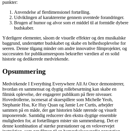
punkter:
Anvendelse af flerdimensionel fortælling.
Udviklingen af karaktererne gennem uventede forandringer.
Brugen af humor og alvor som et middel til at formidle dybere
budskaber.
Yderligere elementer, såsom de visuelle effekter og den musikalske
baggrund, understøtter budskabet og skabe en helhedsoplevelse for
seeren. Denne tilgang minder om andre innovative filmprojekter, og
succesraten for publikumsrespons bekræfter værdien af en solid
historie og dedikerede medvirkende.
Opsummering
Medvirkende I Everything Everywhere All At Once demonstrerer,
hvordan en sammensat og dygtig rollebesætning kan skabe en
filmisk oplevelse, der engagerer publikum på flere niveauer.
Hovedrollerne, iscenesat af skuespillere som Michelle Yeoh,
Stephanie Hsu, Ke Huy Quan og Jamie Lee Curtis, arbejder
sammen på en måde, der gør historien både rørende og visuelt
imponerende. Samtidig reducerer den ekstra dygtige ensemble
muligheden for, at fortællingen mister sin sammenhæng. Det er
denne kombination af stærke præstationer og en velovervejet