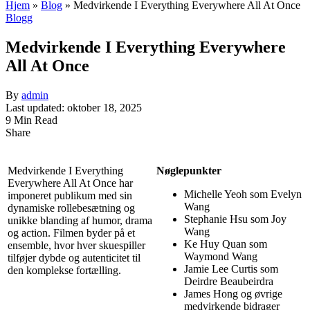
Hjem
»
Blog
»
Medvirkende I Everything Everywhere All At Once
Blogg
Medvirkende I Everything Everywhere
All At Once
By
admin
Last updated: oktober 18, 2025
9 Min Read
Share
Medvirkende I Everything
Nøglepunkter
Everywhere All At Once har
Michelle Yeoh som Evelyn
imponeret publikum med sin
Wang
dynamiske rollebesætning og
Stephanie Hsu som Joy
unikke blanding af humor, drama
Wang
og action. Filmen byder på et
Ke Huy Quan som
ensemble, hvor hver skuespiller
Waymond Wang
tilføjer dybde og autenticitet til
Jamie Lee Curtis som
den komplekse fortælling.
Deirdre Beaubeirdra
James Hong og øvrige
medvirkende bidrager