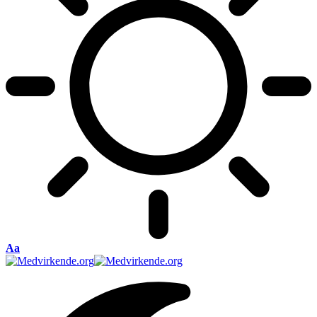
Font
Aa
Resizer