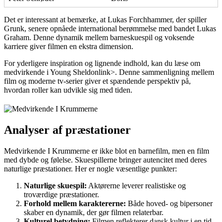
Det er interessant at bemærke, at Lukas Forchhammer, der spiller
Grunk, senere opnåede international berømmelse med bandet Lukas
Graham. Denne dynamik mellem barneskuespil og voksende
karriere giver filmen en ekstra dimension.
For yderligere inspiration og lignende indhold, kan du læse om
medvirkende i Young Sheldon
link>. Denne sammenligning mellem
film og moderne tv-serier giver et spændende perspektiv på,
hvordan roller kan udvikle sig med tiden.
Analyser af præstationer
Medvirkende I Krummerne er ikke blot en barnefilm, men en film
med dybde og følelse. Skuespillerne bringer autencitet med deres
naturlige præstationer. Her er nogle væsentlige punkter:
Naturlige skuespil:
Aktørerne leverer realistiske og
troværdige præstationer.
Forhold mellem karaktererne:
Både hoved- og bipersoner
skaber en dynamik, der gør filmen relaterbar.
Kulturel betydning:
Filmen reflekterer dansk kultur i en tid