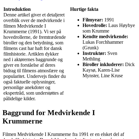
Introduktion
Hurtige fakta
Denne artikel giver et detaljeret
Filmyear:
1991
overblik over de medvirkende i
Hovedrolle:
Laus Høybye
filmen Medvirkende I
som Krumme
Krummerne (1991). Vi ser på
Kendte medvirkende:
hovedrollerne, de fremtrædende
Lukas Forchhammer
biroller og den betydning, som
(Grunk)
filmens cast har haft for dansk
Instruktør:
Sven
filmhistorie. Artiklen dykker
Methling
ned i aktørernes baggrunde og
Biroller inkluderer:
Dick
giver en forståelse af deres
Kaysø, Karen-Lise
bidrag til filmens atmosfære og
Mynster, Line Kruse
popularitet. Undervejs finder du
også faktuelle oplysninger,
personlige anekdoter og
ekspertråd, som understøttes af
pålidelige kilder.
Baggrund for Medvirkende I
Krummerne
Filmen Medvirkende I Krummerne fra 1991 er en elsket del af