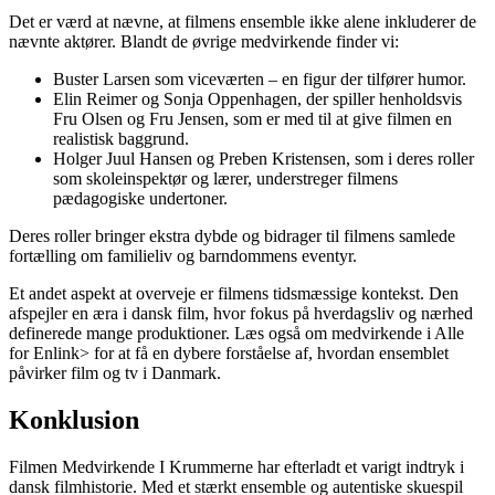
Det er værd at nævne, at filmens ensemble ikke alene inkluderer de
nævnte aktører. Blandt de øvrige medvirkende finder vi:
Buster Larsen som viceværten – en figur der tilfører humor.
Elin Reimer og Sonja Oppenhagen, der spiller henholdsvis
Fru Olsen og Fru Jensen, som er med til at give filmen en
realistisk baggrund.
Holger Juul Hansen og Preben Kristensen, som i deres roller
som skoleinspektør og lærer, understreger filmens
pædagogiske undertoner.
Deres roller bringer ekstra dybde og bidrager til filmens samlede
fortælling om familieliv og barndommens eventyr.
Et andet aspekt at overveje er filmens tidsmæssige kontekst. Den
afspejler en æra i dansk film, hvor fokus på hverdagsliv og nærhed
definerede mange produktioner. Læs også om
medvirkende i Alle
for En
link> for at få en dybere forståelse af, hvordan ensemblet
påvirker film og tv i Danmark.
Konklusion
Filmen Medvirkende I Krummerne har efterladt et varigt indtryk i
dansk filmhistorie. Med et stærkt ensemble og autentiske skuespil