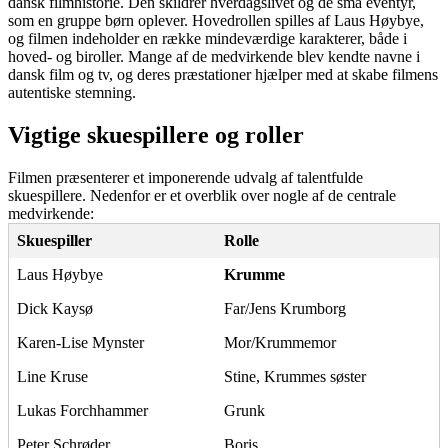
dansk filmhistorie. Den skildrer hverdagslivet og de små eventyr,
som en gruppe børn oplever. Hovedrollen spilles af Laus Høybye,
og filmen indeholder en række mindeværdige karakterer, både i
hoved- og biroller. Mange af de medvirkende blev kendte navne i
dansk film og tv, og deres præstationer hjælper med at skabe filmens
autentiske stemning.
Vigtige skuespillere og roller
Filmen præsenterer et imponerende udvalg af talentfulde
skuespillere. Nedenfor er et overblik over nogle af de centrale
medvirkende:
Skuespiller
Rolle
Laus Høybye
Krumme
Dick Kaysø
Far/Jens Krumborg
Karen-Lise Mynster
Mor/Krummemor
Line Kruse
Stine, Krummes søster
Lukas Forchhammer
Grunk
Peter Schrøder
Boris