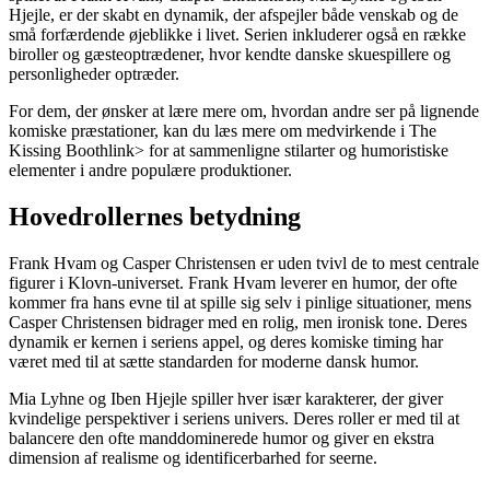
Hjejle, er der skabt en dynamik, der afspejler både venskab og de
små forfærdende øjeblikke i livet. Serien inkluderer også en række
biroller og gæsteoptrædener, hvor kendte danske skuespillere og
personligheder optræder.
For dem, der ønsker at lære mere om, hvordan andre ser på lignende
komiske præstationer, kan du
læs mere om medvirkende i The
Kissing Booth
link> for at sammenligne stilarter og humoristiske
elementer i andre populære produktioner.
Hovedrollernes betydning
Frank Hvam og Casper Christensen er uden tvivl de to mest centrale
figurer i Klovn-universet. Frank Hvam leverer en humor, der ofte
kommer fra hans evne til at spille sig selv i pinlige situationer, mens
Casper Christensen bidrager med en rolig, men ironisk tone. Deres
dynamik er kernen i seriens appel, og deres komiske timing har
været med til at sætte standarden for moderne dansk humor.
Mia Lyhne og Iben Hjejle spiller hver især karakterer, der giver
kvindelige perspektiver i seriens univers. Deres roller er med til at
balancere den ofte manddominerede humor og giver en ekstra
dimension af realisme og identificerbarhed for seerne.