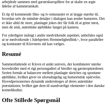
arbejdede sammen med gæsteskuespillere for at skabe en ægte
følelse af kammeratskab.
Et tip til kommende film- og tv-entusiaster er at lægge mærke til,
hvordan selv de mindste detaljer i dialogen kan ændre humoren. Det
er ikke altid de store, planlagte jokes der får folk til at grine mest,
men de små, autentiske øjeblikke fanget på kamera.
For yderligere indsigt i andre medvirkende aspekter, anbefales også
at se
medvirkende i Julehjertets Hemmelighed
link>, hvor paralleller
og kontraster til Klovnens stil kan vælges.
Resumé
Sammenfattende er Klovn et unikt univers, der kombinerer stærke
hovedroller med et rigt persongalleri af biroller og gæsteoptrædener.
Serien formår at balancere mellem planlagte sketches og spontane
øjeblikke, hvilket giver en uforudsigelig og humoristisk oplevelse.
Hovedpersonernes dynamik understreges af deres autentiske
præstationer, hvilket gør dem til uundværlige elementer i den danske
komedikultur.
Ofte Stillede Spørgsmål