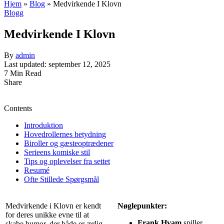
Hjem
»
Blog
»
Medvirkende I Klovn
Blogg
Medvirkende I Klovn
By
admin
Last updated: september 12, 2025
7 Min Read
Share
Contents
Introduktion
Hovedrollernes betydning
Biroller og gæsteoptrædener
Serieens komiske stil
Tips og oplevelser fra settet
Resumé
Ofte Stillede Spørgsmål
Medvirkende i Klovn er kendt
Nøglepunkter:
for deres unikke evne til at
Frank Hvam
spiller
skabe humor, der både er ærlig