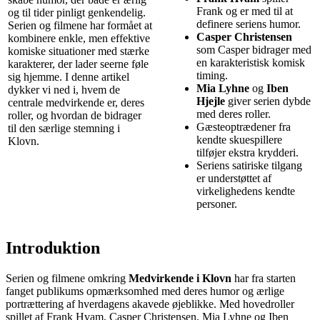
Frank og er med til at
og til tider pinligt genkendelig.
definere seriens humor.
Serien og filmene har formået at
Casper Christensen
kombinere enkle, men effektive
som Casper bidrager med
komiske situationer med stærke
en karakteristisk komisk
karakterer, der lader seerne føle
timing.
sig hjemme. I denne artikel
Mia Lyhne
og
Iben
dykker vi ned i, hvem de
Hjejle
giver serien dybde
centrale medvirkende er, deres
med deres roller.
roller, og hvordan de bidrager
Gæsteoptrædener fra
til den særlige stemning i
kendte skuespillere
Klovn.
tilføjer ekstra krydderi.
Seriens satiriske tilgang
er understøttet af
virkelighedens kendte
personer.
Introduktion
Serien og filmene omkring
Medvirkende i Klovn
har fra starten
fanget publikums opmærksomhed med deres humor og ærlige
portrættering af hverdagens akavede øjeblikke. Med hovedroller
spillet af Frank Hvam, Casper Christensen, Mia Lyhne og Iben