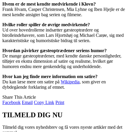
Hvem er de mest kendte medvirkende i Klovn?
Frank Hvam, Casper Christensen, Mia Lyhne og Iben Hjejle er de
mest kendte ansigter bag serien og filmene.
Hvilke roller spiller de øvrige medvirkende?
Ud over hovedrollerne indsætter gæsteoptrædere og
birolleindehavere, som Lars Hjortshøj og Michael Carøe, sig med
karakteristiske og humoristiske bidrag til serien.
Hvordan påvirker gæsteoptrædener seriens humor?
De mange gæsteoptrædener, med kendte danske personligheder,
tilføjer en ekstra dimension af satire og realisme, hvilket gør
humoren endnu mere genkendelig og underholdende.
Hvor kan jeg finde mere information om satire?
Du kan læse mere om satire på
Wikipedia
, som giver en
dybdegående forklaring af emnet.
Share This Article
Facebook
Email
Copy Link
Print
TILMELD DIG NU
Tilmeld dig vores nyhedsbrev og få vores nyeste artikler med det