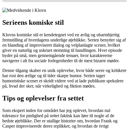
Serieens komiske stil
Klovns komiske stil er kendetegnet ved en ærlig og ubarmhjertig
fremstilling af hverdagens underlige øjeblikke. Serien benytter sig af
en blanding af improviseret dialog og velplanlagte scener, hvilket
giver en naturlig og uskruet stemning til handlingen. Hver episode
byder på små, men gennemgående temaer, hvor karaktererne
navigerer i alt fra sociale forlegenheder til de mest bizarre møder.
Denne tilgang skaber en unik oplevelse, hvor både seere og kritikere
har rost den ærlige og til tider skarpe humor. Serien tager
humoristiske scener et skridt videre ved at lade publikum spekulere
på, hvad der sker, når virkelighed og fiktion mødes.
Tips og oplevelser fra settet
Som ekspert inden for området har jeg oplevet, hvordan nul
tolerance for pinlighed på settet faktisk kan føre til nogle af de
bedste øjeblikke. Der er utallige historier om, hvordan Frank og
Casper improviserede deres replikker, og hvordan de ivrigt