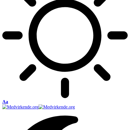
Font
Aa
Resizer