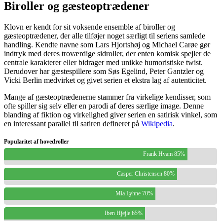
Biroller og gæsteoptrædener
Klovn er kendt for sit voksende ensemble af biroller og
gæsteoptrædener, der alle tilføjer noget særligt til seriens samlede
handling. Kendte navne som Lars Hjortshøj og Michael Carøe gør
indtryk med deres troværdige sidroller, der enten komisk spejler de
centrale karakterer eller bidrager med unikke humoristiske twist.
Derudover har gæstespillere som Søs Egelind, Peter Gantzler og
Vicki Berlin medvirket og givet serien et ekstra lag af autenticitet.
Mange af gæsteoptrædenerne stammer fra virkelige kendisser, som
ofte spiller sig selv eller en parodi af deres særlige image. Denne
blanding af fiktion og virkelighed giver serien en satirisk vinkel, som
en interessant parallel til satiren defineret på
Wikipedia
.
Popularitet af hovedroller
Frank Hvam 85%
Casper Christensen 80%
Mia Lyhne 70%
Iben Hjejle 65%