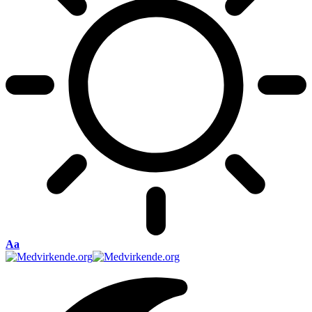
Font
Aa
Resizer