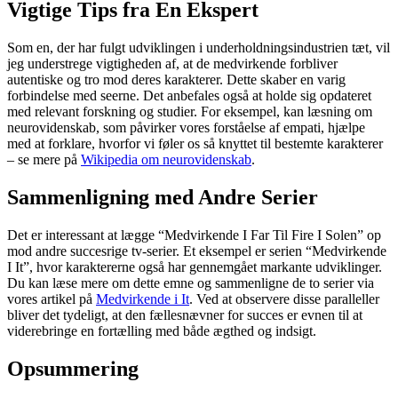
Vigtige Tips fra En Ekspert
Som en, der har fulgt udviklingen i underholdningsindustrien tæt, vil
jeg understrege vigtigheden af, at de medvirkende forbliver
autentiske og tro mod deres karakterer. Dette skaber en varig
forbindelse med seerne. Det anbefales også at holde sig opdateret
med relevant forskning og studier. For eksempel, kan læsning om
neurovidenskab, som påvirker vores forståelse af empati, hjælpe
med at forklare, hvorfor vi føler os så knyttet til bestemte karakterer
– se mere på
Wikipedia om neurovidenskab
.
Sammenligning med Andre Serier
Det er interessant at lægge “Medvirkende I Far Til Fire I Solen” op
mod andre succesrige tv-serier. Et eksempel er serien “Medvirkende
I It”, hvor karaktererne også har gennemgået markante udviklinger.
Du kan læse mere om dette emne og sammenligne de to serier via
vores artikel på
Medvirkende i It
. Ved at observere disse paralleller
bliver det tydeligt, at den fællesnævner for succes er evnen til at
viderebringe en fortælling med både ægthed og indsigt.
Opsummering