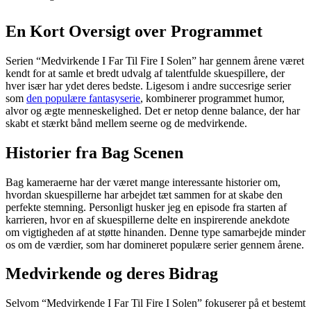
En Kort Oversigt over Programmet
Serien “Medvirkende I Far Til Fire I Solen” har gennem årene været
kendt for at samle et bredt udvalg af talentfulde skuespillere, der
hver især har ydet deres bedste. Ligesom i andre succesrige serier
som
den populære fantasyserie
, kombinerer programmet humor,
alvor og ægte menneskelighed. Det er netop denne balance, der har
skabt et stærkt bånd mellem seerne og de medvirkende.
Historier fra Bag Scenen
Bag kameraerne har der været mange interessante historier om,
hvordan skuespillerne har arbejdet tæt sammen for at skabe den
perfekte stemning. Personligt husker jeg en episode fra starten af
karrieren, hvor en af skuespillerne delte en inspirerende anekdote
om vigtigheden af at støtte hinanden. Denne type samarbejde minder
os om de værdier, som har domineret populære serier gennem årene.
Medvirkende og deres Bidrag
Selvom “Medvirkende I Far Til Fire I Solen” fokuserer på et bestemt