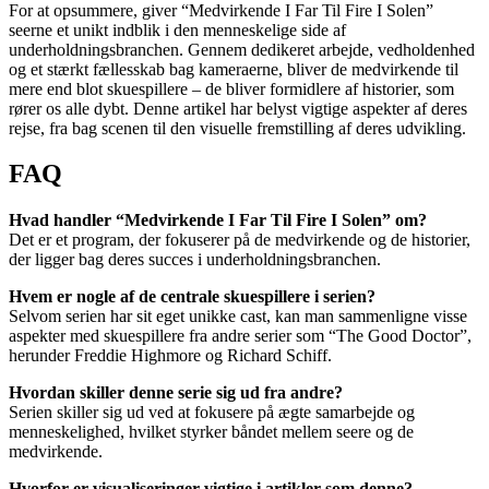
For at opsummere, giver “Medvirkende I Far Til Fire I Solen”
seerne et unikt indblik i den menneskelige side af
underholdningsbranchen. Gennem dedikeret arbejde, vedholdenhed
og et stærkt fællesskab bag kameraerne, bliver de medvirkende til
mere end blot skuespillere – de bliver formidlere af historier, som
rører os alle dybt. Denne artikel har belyst vigtige aspekter af deres
rejse, fra bag scenen til den visuelle fremstilling af deres udvikling.
FAQ
Hvad handler “Medvirkende I Far Til Fire I Solen” om?
Det er et program, der fokuserer på de medvirkende og de historier,
der ligger bag deres succes i underholdningsbranchen.
Hvem er nogle af de centrale skuespillere i serien?
Selvom serien har sit eget unikke cast, kan man sammenligne visse
aspekter med skuespillere fra andre serier som “The Good Doctor”,
herunder Freddie Highmore og Richard Schiff.
Hvordan skiller denne serie sig ud fra andre?
Serien skiller sig ud ved at fokusere på ægte samarbejde og
menneskelighed, hvilket styrker båndet mellem seere og de
medvirkende.
Hvorfor er visualiseringer vigtige i artikler som denne?