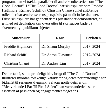
program, kan vi trække paralleller til andre kendte serier som “The
Good Doctor”. I “The Good Doctor” har skuespillere som Freddie
Highmore, Richard Schiff og Christina Chang spillet afgørende
roller, der har ændret seerens perspektiv på medicinske dramaer.
Disse skuespillere har gennem deres præstationer demonstreret, at
ægthed og dedikation kan oversættes til stor succes både på
skærmen og i publikums hjerter.
Skuespiller
Rolle
Perioden
Freddie Highmore
Dr. Shaun Murphy
2017–2024
Richard Schiff
Dr. Aaron Glassman
2017–2024
Christina Chang
Dr. Audrey Lim
2017–2024
Denne tabel, som oprindeligt blev brugt til “The Good Doctor”,
illustrerer hvordan forskellige karakterer og deres portrætteringer har
bidraget til seriernes dynamik. Selvom nogle detaljer om
“Medvirkende I Far Til Fire I Solen” kan være anderledes, er
essensen af passionen og engagementet meget ens.