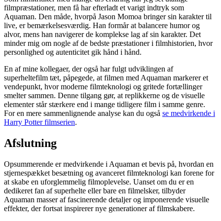
filmpræstationer, men få har efterladt et varigt indtryk som
Aquaman. Den måde, hvorpå Jason Momoa bringer sin karakter til
live, er bemærkelsesværdig. Han formår at balancere humor og
alvor, mens han navigerer de komplekse lag af sin karakter. Det
minder mig om nogle af de bedste præstationer i filmhistorien, hvor
personlighed og autenticitet gik hånd i hånd.
En af mine kollegaer, der også har fulgt udviklingen af
superheltefilm tæt, påpegede, at filmen med Aquaman markerer et
vendepunkt, hvor moderne filmteknologi og gritede fortællinger
smelter sammen. Denne tilgang gør, at replikkerne og de visuelle
elementer står stærkere end i mange tidligere film i samme genre.
For en mere sammenlignende analyse kan du også
se medvirkende i
Harry Potter filmserien
.
Afslutning
Opsummerende er medvirkende i Aquaman et bevis på, hvordan en
stjernespækket besætning og avanceret filmteknologi kan forene for
at skabe en uforglemmelig filmoplevelse. Uanset om du er en
dedikeret fan af superhelte eller bare en filmelsker, tilbyder
Aquaman masser af fascinerende detaljer og imponerende visuelle
effekter, der fortsat inspirerer nye generationer af filmskabere.