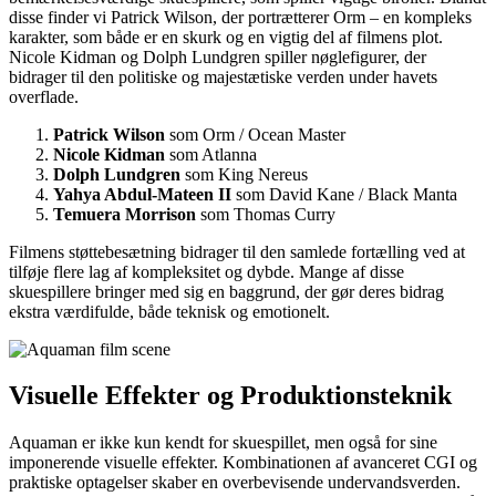
disse finder vi Patrick Wilson, der portrætterer Orm – en kompleks
karakter, som både er en skurk og en vigtig del af filmens plot.
Nicole Kidman og Dolph Lundgren spiller nøglefigurer, der
bidrager til den politiske og majestætiske verden under havets
overflade.
Patrick Wilson
som Orm / Ocean Master
Nicole Kidman
som Atlanna
Dolph Lundgren
som King Nereus
Yahya Abdul-Mateen II
som David Kane / Black Manta
Temuera Morrison
som Thomas Curry
Filmens støttebesætning bidrager til den samlede fortælling ved at
tilføje flere lag af kompleksitet og dybde. Mange af disse
skuespillere bringer med sig en baggrund, der gør deres bidrag
ekstra værdifulde, både teknisk og emotionelt.
Visuelle Effekter og Produktionsteknik
Aquaman er ikke kun kendt for skuespillet, men også for sine
imponerende visuelle effekter. Kombinationen af avanceret CGI og
praktiske optagelser skaber en overbevisende undervandsverden.