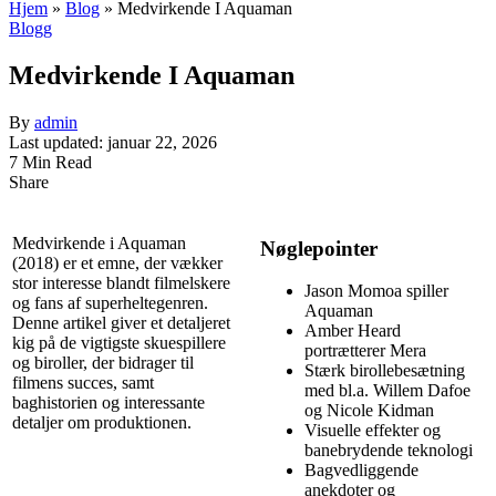
Hjem
»
Blog
»
Medvirkende I Aquaman
Blogg
Medvirkende I Aquaman
By
admin
Last updated: januar 22, 2026
7 Min Read
Share
Medvirkende i Aquaman
Nøglepointer
(2018) er et emne, der vækker
stor interesse blandt filmelskere
Jason Momoa spiller
og fans af superheltegenren.
Aquaman
Denne artikel giver et detaljeret
Amber Heard
kig på de vigtigste skuespillere
portrætterer Mera
og biroller, der bidrager til
Stærk birollebesætning
filmens succes, samt
med bl.a. Willem Dafoe
baghistorien og interessante
og Nicole Kidman
detaljer om produktionen.
Visuelle effekter og
banebrydende teknologi
Bagvedliggende
anekdoter og