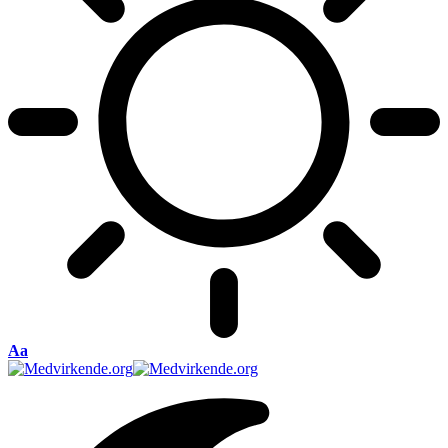
Font
Aa
Resizer