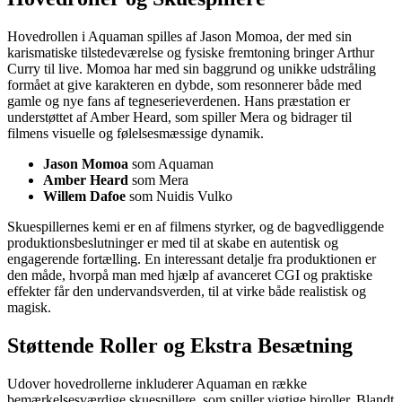
Hovedrollen i Aquaman spilles af Jason Momoa, der med sin
karismatiske tilstedeværelse og fysiske fremtoning bringer Arthur
Curry til live. Momoa har med sin baggrund og unikke udstråling
formået at give karakteren en dybde, som resonnerer både med
gamle og nye fans af tegneserieverdenen. Hans præstation er
understøttet af Amber Heard, som spiller Mera og bidrager til
filmens visuelle og følelsesmæssige dynamik.
Jason Momoa
som Aquaman
Amber Heard
som Mera
Willem Dafoe
som Nuidis Vulko
Skuespillernes kemi er en af filmens styrker, og de bagvedliggende
produktionsbeslutninger er med til at skabe en autentisk og
engagerende fortælling. En interessant detalje fra produktionen er
den måde, hvorpå man med hjælp af avanceret CGI og praktiske
effekter får den undervandsverden, til at virke både realistisk og
magisk.
Støttende Roller og Ekstra Besætning
Udover hovedrollerne inkluderer Aquaman en række
bemærkelsesværdige skuespillere, som spiller vigtige biroller. Blandt