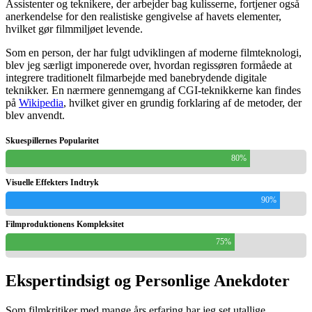
Assistenter og teknikere, der arbejder bag kulisserne, fortjener også
anerkendelse for den realistiske gengivelse af havets elementer,
hvilket gør filmmiljøet levende.
Som en person, der har fulgt udviklingen af moderne filmteknologi,
blev jeg særligt imponerede over, hvordan regissøren formåede at
integrere traditionelt filmarbejde med banebrydende digitale
teknikker. En nærmere gennemgang af CGI-teknikkerne kan findes
på
Wikipedia
, hvilket giver en grundig forklaring af de metoder, der
blev anvendt.
Skuespillernes Popularitet
80%
Visuelle Effekters Indtryk
90%
Filmproduktionens Kompleksitet
75%
Ekspertindsigt og Personlige Anekdoter
Som filmkritiker med mange års erfaring har jeg set utallige