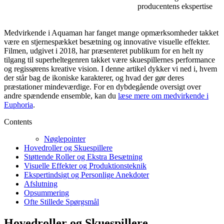
producentens ekspertise
Medvirkende i Aquaman har fanget mange opmærksomheder takket
være en stjernespækket besætning og innovative visuelle effekter.
Filmen, udgivet i 2018, har præsenteret publikum for en helt ny
tilgang til superheltegenren takket være skuespillernes performance
og regissørens kreative vision. I denne artikel dykker vi ned i, hvem
der står bag de ikoniske karakterer, og hvad der gør deres
præstationer mindeværdige. For en dybdegående oversigt over
andre spændende ensemble, kan du
læse mere om medvirkende i
Euphoria
.
Contents
Nøglepointer
Hovedroller og Skuespillere
Støttende Roller og Ekstra Besætning
Visuelle Effekter og Produktionsteknik
Ekspertindsigt og Personlige Anekdoter
Afslutning
Opsummering
Ofte Stillede Spørgsmål
Hovedroller og Skuespillere