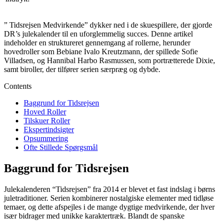
” Tidsrejsen Medvirkende” dykker ned i de skuespillere, der gjorde
DR’s julekalender til en uforglemmelig succes. Denne artikel
indeholder en struktureret gennemgang af rollerne, herunder
hovedroller som Bebiane Ivalo Kreutzmann, der spillede Sofie
Villadsen, og Hannibal Harbo Rasmussen, som portrætterede Dixie,
samt biroller, der tilfører serien særpræg og dybde.
Contents
Baggrund for Tidsrejsen
Hoved Roller
Tilskuer Roller
Ekspertindsigter
Opsummering
Ofte Stillede Spørgsmål
Baggrund for Tidsrejsen
Julekalenderen “Tidsrejsen” fra 2014 er blevet et fast indslag i børns
juletraditioner. Serien kombinerer nostalgiske elementer med tidløse
temaer, og dette afspejles i de mange dygtige medvirkende, der hver
især bidrager med unikke karaktertræk. Blandt de spanske