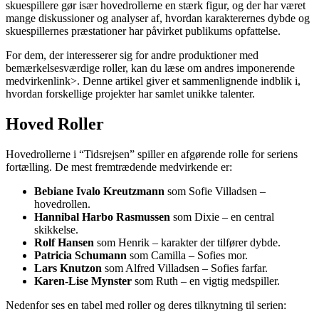
skuespillere gør især hovedrollerne en stærk figur, og der har været
mange diskussioner og analyser af, hvordan karakterernes dybde og
skuespillernes præstationer har påvirket publikums opfattelse.
For dem, der interesserer sig for andre produktioner med
bemærkelsesværdige roller, kan du læse om
andres imponerende
medvirken
link>. Denne artikel giver et sammenlignende indblik i,
hvordan forskellige projekter har samlet unikke talenter.
Hoved Roller
Hovedrollerne i “Tidsrejsen” spiller en afgørende rolle for seriens
fortælling. De mest fremtrædende medvirkende er:
Bebiane Ivalo Kreutzmann
som Sofie Villadsen –
hovedrollen.
Hannibal Harbo Rasmussen
som Dixie – en central
skikkelse.
Rolf Hansen
som Henrik – karakter der tilfører dybde.
Patricia Schumann
som Camilla – Sofies mor.
Lars Knutzon
som Alfred Villadsen – Sofies farfar.
Karen-Lise Mynster
som Ruth – en vigtig medspiller.
Nedenfor ses en tabel med roller og deres tilknytning til serien: