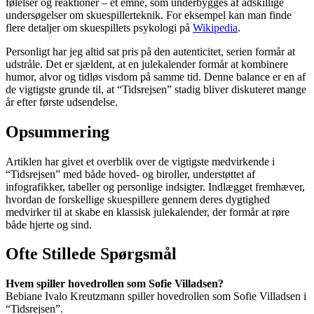
følelser og reaktioner – et emne, som underbygges af adskillige
undersøgelser om skuespillerteknik. For eksempel kan man finde
flere detaljer om skuespillets psykologi på
Wikipedia
.
Personligt har jeg altid sat pris på den autenticitet, serien formår at
udstråle. Det er sjældent, at en julekalender formår at kombinere
humor, alvor og tidløs visdom på samme tid. Denne balance er en af
de vigtigste grunde til, at “Tidsrejsen” stadig bliver diskuteret mange
år efter første udsendelse.
Opsummering
Artiklen har givet et overblik over de vigtigste medvirkende i
“Tidsrejsen” med både hoved- og biroller, understøttet af
infografikker, tabeller og personlige indsigter. Indlægget fremhæver,
hvordan de forskellige skuespillere gennem deres dygtighed
medvirker til at skabe en klassisk julekalender, der formår at røre
både hjerte og sind.
Ofte Stillede Spørgsmål
Hvem spiller hovedrollen som Sofie Villadsen?
Bebiane Ivalo Kreutzmann spiller hovedrollen som Sofie Villadsen i
“Tidsrejsen”.