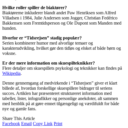
Hvilke roller spiller de biaktører?
Biaktørerne inkluderer blandt andet Paw Henriksen som Alfred
Villadsen i 1984, Julie Andersen som Jogger, Christian Fedérico
Bakkensen som Fremtidsperson og Ole Dupont som Manden med
hunden.
Hvorfor er “Tidsrejsen” stadig populær?
Serien kombinerer humor med alvorlige temaer og
karakterudvikling, hvilket gør den tidløs og elsket af både børn og
voksne.
Er der mere information om skuespilteknikker?
Flere detaljer om skuespillets psykologi og teknikker kan findes på
Wikipedia
.
Denne gennemgang af medvirkende i “Tidsrejsen” giver et klart
billede af, hvordan forskellige skuespillere bidrager til seriens
succes. Artiklen har præsenteret struktureret information med
tabeller, lister, infografikker og personlige anekdoter, alt sammen
med henblik på at gøre emnet tilgængeligt og værdifuldt for både
nye og gamle fans.
Share This Article
Facebook
Email
Copy Link
Print