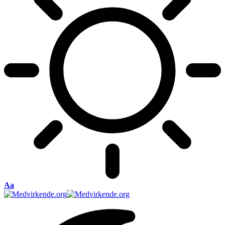
Font
Aa
Resizer