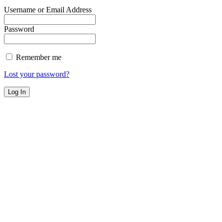
Username or Email Address
Password
Remember me
Lost your password?