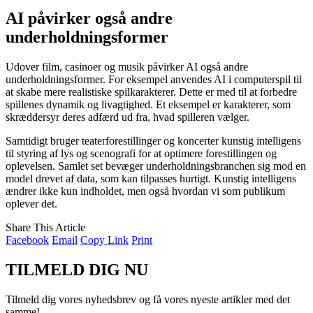
AI påvirker også andre
underholdningsformer
Udover film, casinoer og musik påvirker AI også andre
underholdningsformer. For eksempel anvendes AI i computerspil til
at skabe mere realistiske spilkarakterer. Dette er med til at forbedre
spillenes dynamik og livagtighed. Et eksempel er karakterer, som
skræddersyr deres adfærd ud fra, hvad spilleren vælger.
Samtidigt bruger teaterforestillinger og koncerter kunstig intelligens
til styring af lys og scenografi for at optimere forestillingen og
oplevelsen. Samlet set bevæger underholdningsbranchen sig mod en
model drevet af data, som kan tilpasses hurtigt. Kunstig intelligens
ændrer ikke kun indholdet, men også hvordan vi som publikum
oplever det.
Share This Article
Facebook
Email
Copy Link
Print
TILMELD DIG NU
Tilmeld dig vores nyhedsbrev og få vores nyeste artikler med det
samme!