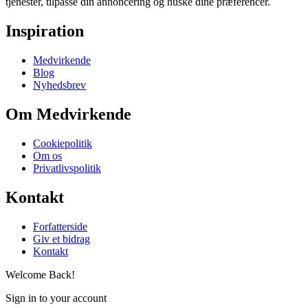
tjenester, tilpasse din annoncering og huske dine præferencer.
Inspiration
Medvirkende
Blog
Nyhedsbrev
Om Medvirkende
Cookiepolitik
Om os
Privatlivspolitik
Kontakt
Forfatterside
Giv et bidrag
Kontakt
Welcome Back!
Sign in to your account