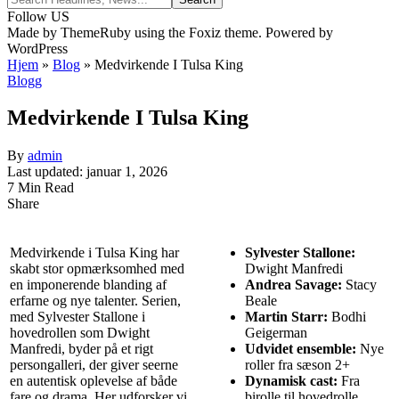
Follow US
Made by ThemeRuby using the Foxiz theme. Powered by
WordPress
Hjem
»
Blog
»
Medvirkende I Tulsa King
Blogg
Medvirkende I Tulsa King
By
admin
Last updated: januar 1, 2026
7 Min Read
Share
Medvirkende i Tulsa King har
Sylvester Stallone:
skabt stor opmærksomhed med
Dwight Manfredi
en imponerende blanding af
Andrea Savage:
Stacy
erfarne og nye talenter. Serien,
Beale
med Sylvester Stallone i
Martin Starr:
Bodhi
hovedrollen som Dwight
Geigerman
Manfredi, byder på et rigt
Udvidet ensemble:
Nye
persongalleri, der giver seerne
roller fra sæson 2+
en autentisk oplevelse af både
Dynamisk cast:
Fra
fare og drama. Her udforsker vi
birolle til hovedrolle