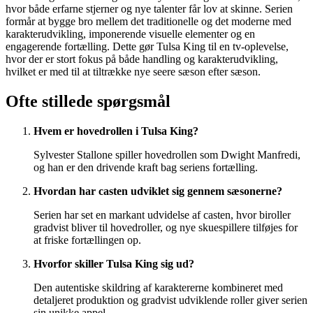
hvor både erfarne stjerner og nye talenter får lov at skinne. Serien
formår at bygge bro mellem det traditionelle og det moderne med
karakterudvikling, imponerende visuelle elementer og en
engagerende fortælling. Dette gør Tulsa King til en tv-oplevelse,
hvor der er stort fokus på både handling og karakterudvikling,
hvilket er med til at tiltrække nye seere sæson efter sæson.
Ofte stillede spørgsmål
Hvem er hovedrollen i Tulsa King?
Sylvester Stallone spiller hovedrollen som Dwight Manfredi,
og han er den drivende kraft bag seriens fortælling.
Hvordan har casten udviklet sig gennem sæsonerne?
Serien har set en markant udvidelse af casten, hvor biroller
gradvist bliver til hovedroller, og nye skuespillere tilføjes for
at friske fortællingen op.
Hvorfor skiller Tulsa King sig ud?
Den autentiske skildring af karaktererne kombineret med
detaljeret produktion og gradvist udviklende roller giver serien
sin unikke appel.