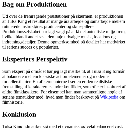
Bag om Produktionen
Ud over de fremragende præstationer på skærmen, er produktionen
af Tulsa King et resultat af mange års arbejde og samarbejde mellem
rutinerede instruktører, producenter og skuespillere.
Produktionsselskabet har lagt vægt på at få det autentiske miljø frem,
hvilket blandt andet ses i den nøje udvalgte musik, locations og
indretningsdetaljer. Denne opmærksomhed på detaljer har medvirket
til seriens succes og popularitet.
Eksperters Perspektiv
Som ekspert på området har jeg lagt mærke til, at Tulsa King formår
at balancere mellem klassiske action-elementer og moderne
fortællerstilarter. En af kernenoterne i serien er den realistiske
fremstilling af karakterernes indre konflikter, som ofte er inspireret af
ældre filmklassikere. For eksempel kan man sammenligne nogle af
seriens tematikker med, hvad man finder beskrevet på
Wikipedia
om
filmhistorie.
Konklusion
Tulsa King udmærker sig med et dynamisk og velafbalanceret cast,