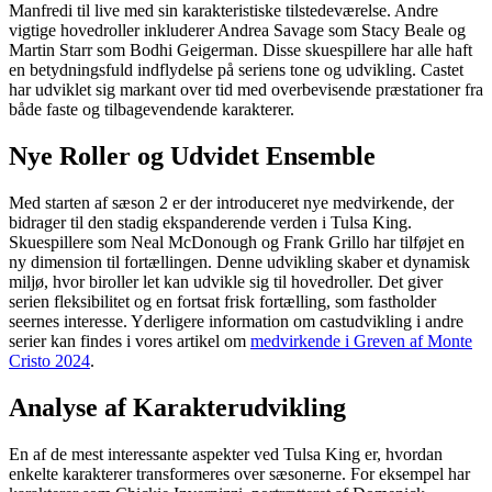
Manfredi til live med sin karakteristiske tilstedeværelse. Andre
vigtige hovedroller inkluderer Andrea Savage som Stacy Beale og
Martin Starr som Bodhi Geigerman. Disse skuespillere har alle haft
en betydningsfuld indflydelse på seriens tone og udvikling. Castet
har udviklet sig markant over tid med overbevisende præstationer fra
både faste og tilbagevendende karakterer.
Nye Roller og Udvidet Ensemble
Med starten af sæson 2 er der introduceret nye medvirkende, der
bidrager til den stadig ekspanderende verden i Tulsa King.
Skuespillere som Neal McDonough og Frank Grillo har tilføjet en
ny dimension til fortællingen. Denne udvikling skaber et dynamisk
miljø, hvor biroller let kan udvikle sig til hovedroller. Det giver
serien fleksibilitet og en fortsat frisk fortælling, som fastholder
seernes interesse. Yderligere information om castudvikling i andre
serier kan findes i vores artikel om
medvirkende i Greven af Monte
Cristo 2024
.
Analyse af Karakterudvikling
En af de mest interessante aspekter ved Tulsa King er, hvordan
enkelte karakterer transformeres over sæsonerne. For eksempel har