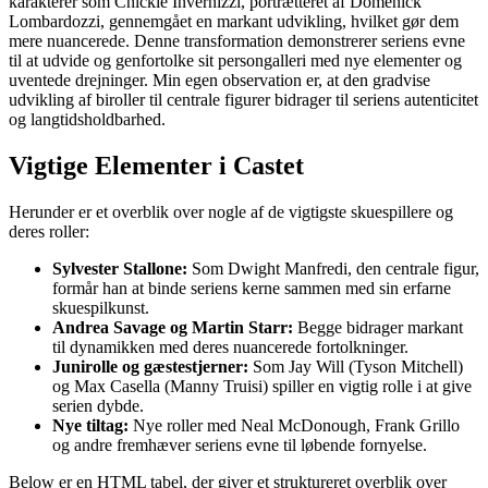
karakterer som Chickie Invernizzi, portrætteret af Domenick
Lombardozzi, gennemgået en markant udvikling, hvilket gør dem
mere nuancerede. Denne transformation demonstrerer seriens evne
til at udvide og genfortolke sit persongalleri med nye elementer og
uventede drejninger. Min egen observation er, at den gradvise
udvikling af biroller til centrale figurer bidrager til seriens autenticitet
og langtidsholdbarhed.
Vigtige Elementer i Castet
Herunder er et overblik over nogle af de vigtigste skuespillere og
deres roller:
Sylvester Stallone:
Som Dwight Manfredi, den centrale figur,
formår han at binde seriens kerne sammen med sin erfarne
skuespilkunst.
Andrea Savage og Martin Starr:
Begge bidrager markant
til dynamikken med deres nuancerede fortolkninger.
Junirolle og gæstestjerner:
Som Jay Will (Tyson Mitchell)
og Max Casella (Manny Truisi) spiller en vigtig rolle i at give
serien dybde.
Nye tiltag:
Nye roller med Neal McDonough, Frank Grillo
og andre fremhæver seriens evne til løbende fornyelse.
Below er en HTML tabel, der giver et struktureret overblik over