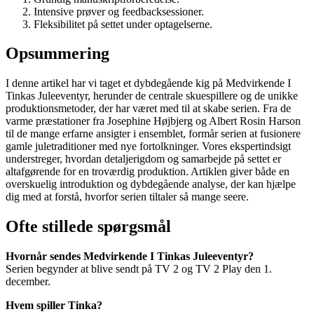
Intensive prøver og feedbacksessioner.
Fleksibilitet på settet under optagelserne.
Opsummering
I denne artikel har vi taget et dybdegående kig på Medvirkende I
Tinkas Juleeventyr, herunder de centrale skuespillere og de unikke
produktionsmetoder, der har været med til at skabe serien. Fra de
varme præstationer fra Josephine Højbjerg og Albert Rosin Harson
til de mange erfarne ansigter i ensemblet, formår serien at fusionere
gamle juletraditioner med nye fortolkninger. Vores ekspertindsigt
understreger, hvordan detaljerigdom og samarbejde på settet er
altafgørende for en troværdig produktion. Artiklen giver både en
overskuelig introduktion og dybdegående analyse, der kan hjælpe
dig med at forstå, hvorfor serien tiltaler så mange seere.
Ofte stillede spørgsmål
Hvornår sendes Medvirkende I Tinkas Juleeventyr?
Serien begynder at blive sendt på TV 2 og TV 2 Play den 1.
december.
Hvem spiller Tinka?