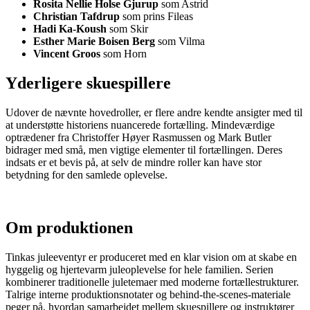
Rosita Nellie Holse Gjurup
som Astrid
Christian Tafdrup
som prins Fileas
Hadi Ka-Koush
som Skir
Esther Marie Boisen Berg
som Vilma
Vincent Groos
som Horn
Yderligere skuespillere
Udover de nævnte hovedroller, er flere andre kendte ansigter med til
at understøtte historiens nuancerede fortælling. Mindeværdige
optrædener fra Christoffer Høyer Rasmussen og Mark Butler
bidrager med små, men vigtige elementer til fortællingen. Deres
indsats er et bevis på, at selv de mindre roller kan have stor
betydning for den samlede oplevelse.
Om produktionen
Tinkas juleeventyr er produceret med en klar vision om at skabe en
hyggelig og hjertevarm juleoplevelse for hele familien. Serien
kombinerer traditionelle juletemaer med moderne fortællestrukturer.
Talrige interne produktionsnotater og behind-the-scenes-materiale
peger på, hvordan samarbejdet mellem skuespillere og instruktører