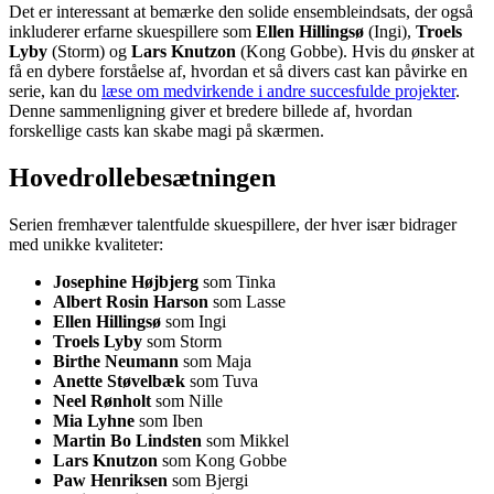
Det er interessant at bemærke den solide ensembleindsats, der også
inkluderer erfarne skuespillere som
Ellen Hillingsø
(Ingi),
Troels
Lyby
(Storm) og
Lars Knutzon
(Kong Gobbe). Hvis du ønsker at
få en dybere forståelse af, hvordan et så divers cast kan påvirke en
serie, kan du
læse om medvirkende i andre succesfulde projekter
.
Denne sammenligning giver et bredere billede af, hvordan
forskellige casts kan skabe magi på skærmen.
Hovedrollebesætningen
Serien fremhæver talentfulde skuespillere, der hver især bidrager
med unikke kvaliteter:
Josephine Højbjerg
som Tinka
Albert Rosin Harson
som Lasse
Ellen Hillingsø
som Ingi
Troels Lyby
som Storm
Birthe Neumann
som Maja
Anette Støvelbæk
som Tuva
Neel Rønholt
som Nille
Mia Lyhne
som Iben
Martin Bo Lindsten
som Mikkel
Lars Knutzon
som Kong Gobbe
Paw Henriksen
som Bjergi