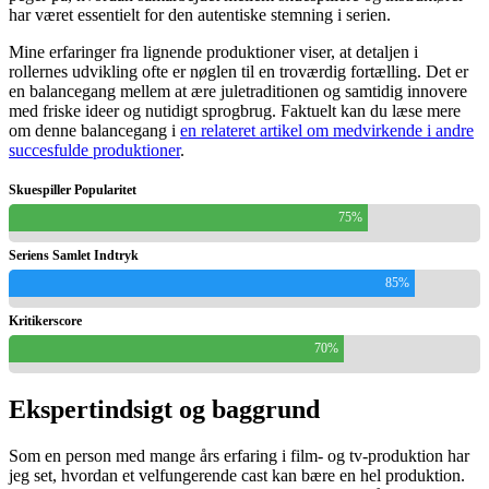
har været essentielt for den autentiske stemning i serien.
Mine erfaringer fra lignende produktioner viser, at detaljen i
rollernes udvikling ofte er nøglen til en troværdig fortælling. Det er
en balancegang mellem at ære juletraditionen og samtidig innovere
med friske ideer og nutidigt sprogbrug. Faktuelt kan du læse mere
om denne balancegang i
en relateret artikel om medvirkende i andre
succesfulde produktioner
.
Skuespiller Popularitet
75%
Seriens Samlet Indtryk
85%
Kritikerscore
70%
Ekspertindsigt og baggrund
Som en person med mange års erfaring i film- og tv-produktion har
jeg set, hvordan et velfungerende cast kan bære en hel produktion.