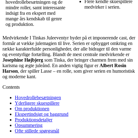
Flere kendte skuespillere
hovedrollebesætningen og de
medvirker i serien.
mindre roller, samt interessante
indsigt fra en ekspert med
mange års kendskab til genre
og produktion.
Medvirkende I Tinkas Juleeventyr byder på et imponerende cast, der
formår at vække julemagien til live. Serien er opbygget omkring en
række karakterfulde personligheder, der alle bidrager til den varme
og eventyrlige fortælling. Blandt de mest centrale medvirkende er
Josephine Højbjerg
som Tinka, der bringer charmen frem med sin
karisma og ægte juleånd. En anden vigtig figur er
Albert Rosin
Harson
, der spiller Lasse – en rolle, som giver serien en humoristisk
og moderne kant.
Contents
Hovedrollebesætningen
Yderligere skuespillere
Om produktionen
Ekspertindsigt og baggrund
Produktionsdetaljer
Opsummering
Ofte stillede spørgsmål