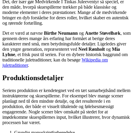
Det, der især gør Medvirkende I Tinkas Juleeventyr så speciel, er
den måde, hvorpå skuespillerne trækker på både klassiske og
moderne elementer i deres præstationer. Mange af de medvirkende
bringer en dyb forståelse for deres roller, hvilket skaber en autentisk
og rørende fortælling.
Det er værd at nævne
Birthe Neumann
og
Anette Støvelbæk
, som
gennem deres mange års erfaring har formået at berige deres
karakterer med små, men betydningsfulde detaljer. Ligeledes giver
den yngre generation, repræsenteret ved
Neel Rønholt
og
Mia
Lyhne
, et frisk pust til serien. For en dybere historisk baggrund om
traditionelle juletraditioner, kan du besøge
Wikipedia om
juletraditioner
.
Produktionsdetaljer
Seriens produktion er kendetegnet ved en tæt samarbejdsånd mellem
instruktørerne og skuespillerne. For eksempel blev mange scener
planlagt ned til den mindste detalje, og det resulterede i en
produktion, der både er visuelt tiltalende og følelsesmæssigt
engagerende. Nogle scener blev omskabt på stedet for at
imødekomme skuespillernes input, hvilket illustrerer, hvor dynamisk
processen har været.
Grundig manuskriptforberedelse.