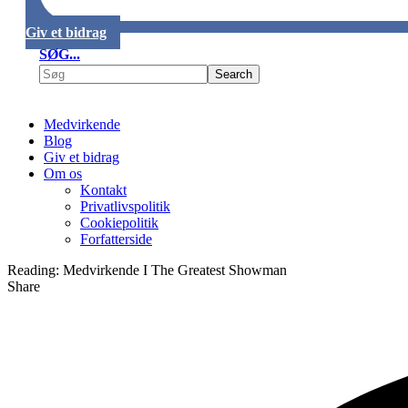
Giv et bidrag
SØG...
Medvirkende
Blog
Giv et bidrag
Om os
Kontakt
Privatlivspolitik
Cookiepolitik
Forfatterside
Reading:
Medvirkende I The Greatest Showman
Share