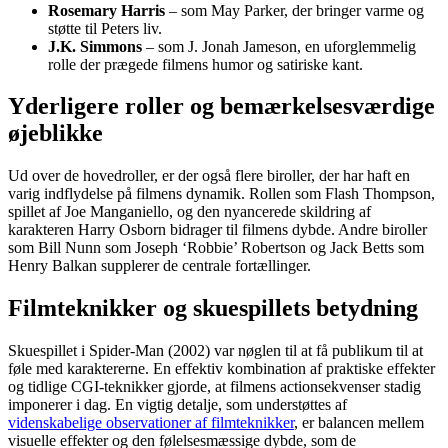
Rosemary Harris
– som May Parker, der bringer varme og
støtte til Peters liv.
J.K. Simmons
– som J. Jonah Jameson, en uforglemmelig
rolle der prægede filmens humor og satiriske kant.
Yderligere roller og bemærkelsesværdige
øjeblikke
Ud over de hovedroller, er der også flere biroller, der har haft en
varig indflydelse på filmens dynamik. Rollen som Flash Thompson,
spillet af Joe Manganiello, og den nyancerede skildring af
karakteren Harry Osborn bidrager til filmens dybde. Andre biroller
som Bill Nunn som Joseph ‘Robbie’ Robertson og Jack Betts som
Henry Balkan supplerer de centrale fortællinger.
Filmteknikker og skuespillets betydning
Skuespillet i Spider-Man (2002) var nøglen til at få publikum til at
føle med karaktererne. En effektiv kombination af praktiske effekter
og tidlige CGI-teknikker gjorde, at filmens actionsekvenser stadig
imponerer i dag. En vigtig detalje, som understøttes af
videnskabelige observationer af filmteknikker
, er balancen mellem
visuelle effekter og den følelsesmæssige dybde, som de