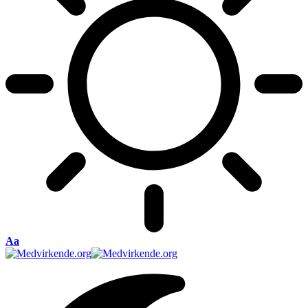
Font
Aa
Resizer