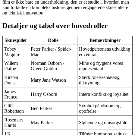
film er ikke bare en underholdning, den er et studie i, hvordan man
kan fortælle en kompleks historie gennem engagerede skuespillere
og teknisk innovation.
Detaljer og tabel over hovedroller
Skuespiller
Rolle
Bemærkninger
Tobey
Peter Parker / Spider-
Hovedpersonens udvikling
Maguire
Man
er central
Willem
Norman Osborn /
Mine og frygtens vores
Dafoe
Green Goblin
repræsentant
Kirsten
Stærk følelsesmæssig
Mary Jane Watson
Dunst
tilknytning
James
Harry Osborn
Intern konflikt og loyalitet
Franco
Cliff
Symbol på visdom og
Ben Parker
Robertson
opofrelse
Rosemary
May Parker
Støttende og omsorgsfuld
Harris
J.K.
Tilføjer humor og satirisk