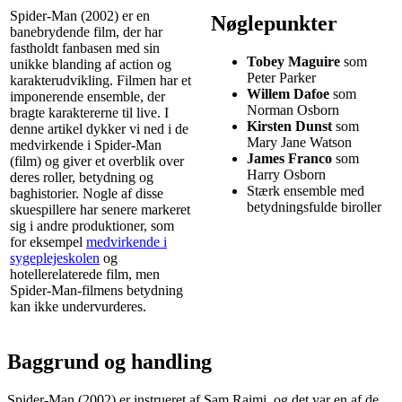
Spider-Man (2002) er en
Nøglepunkter
banebrydende film, der har
fastholdt fanbasen med sin
Tobey Maguire
som
unikke blanding af action og
Peter Parker
karakterudvikling. Filmen har et
Willem Dafoe
som
imponerende ensemble, der
Norman Osborn
bragte karaktererne til live. I
Kirsten Dunst
som
denne artikel dykker vi ned i de
Mary Jane Watson
medvirkende i Spider-Man
James Franco
som
(film) og giver et overblik over
Harry Osborn
deres roller, betydning og
Stærk ensemble med
baghistorier. Nogle af disse
betydningsfulde biroller
skuespillere har senere markeret
sig i andre produktioner, som
for eksempel
medvirkende i
sygeplejeskolen
og
hotellerelaterede film, men
Spider-Man-filmens betydning
kan ikke undervurderes.
Baggrund og handling
Spider-Man (2002) er instrueret af Sam Raimi, og det var en af de