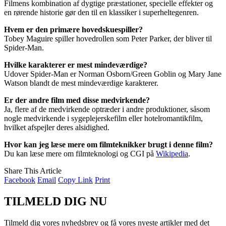
Filmens kombination af dygtige præstationer, specielle effekter og
en rørende historie gør den til en klassiker i superheltegenren.
Hvem er den primære hovedskuespiller?
Tobey Maguire spiller hovedrollen som Peter Parker, der bliver til
Spider-Man.
Hvilke karakterer er mest mindeværdige?
Udover Spider-Man er Norman Osborn/Green Goblin og Mary Jane
Watson blandt de mest mindeværdige karakterer.
Er der andre film med disse medvirkende?
Ja, flere af de medvirkende optræder i andre produktioner, såsom
nogle medvirkende i sygeplejerskefilm eller hotelromantikfilm,
hvilket afspejler deres alsidighed.
Hvor kan jeg læse mere om filmteknikker brugt i denne film?
Du kan læse mere om filmteknologi og CGI på
Wikipedia
.
Share This Article
Facebook
Email
Copy Link
Print
TILMELD DIG NU
Tilmeld dig vores nyhedsbrev og få vores nyeste artikler med det