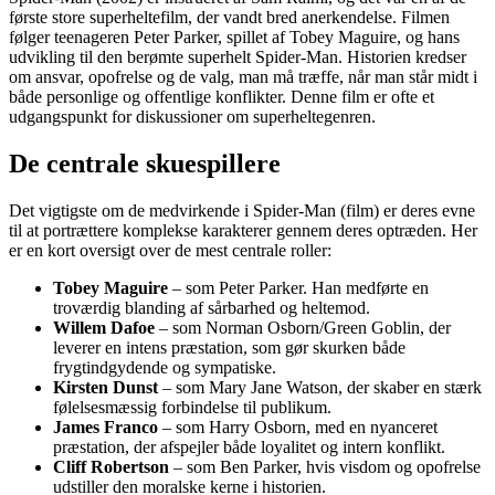
første store superheltefilm, der vandt bred anerkendelse. Filmen
følger teenageren Peter Parker, spillet af Tobey Maguire, og hans
udvikling til den berømte superhelt Spider-Man. Historien kredser
om ansvar, opofrelse og de valg, man må træffe, når man står midt i
både personlige og offentlige konflikter. Denne film er ofte et
udgangspunkt for diskussioner om superheltegenren.
De centrale skuespillere
Det vigtigste om de medvirkende i Spider-Man (film) er deres evne
til at portrættere komplekse karakterer gennem deres optræden. Her
er en kort oversigt over de mest centrale roller:
Tobey Maguire
– som Peter Parker. Han medførte en
troværdig blanding af sårbarhed og heltemod.
Willem Dafoe
– som Norman Osborn/Green Goblin, der
leverer en intens præstation, som gør skurken både
frygtindgydende og sympatiske.
Kirsten Dunst
– som Mary Jane Watson, der skaber en stærk
følelsesmæssig forbindelse til publikum.
James Franco
– som Harry Osborn, med en nyanceret
præstation, der afspejler både loyalitet og intern konflikt.
Cliff Robertson
– som Ben Parker, hvis visdom og opofrelse
udstiller den moralske kerne i historien.