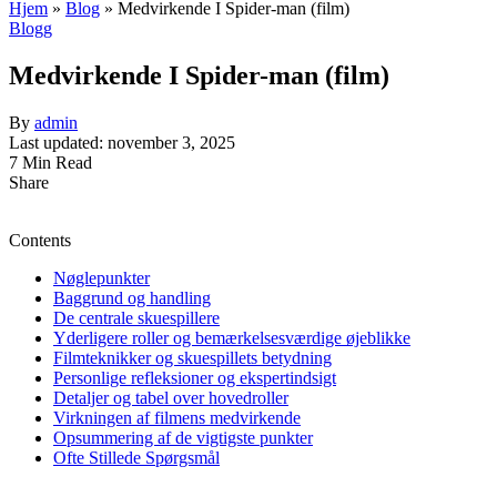
Hjem
»
Blog
»
Medvirkende I Spider-man (film)
Blogg
Medvirkende I Spider-man (film)
By
admin
Last updated: november 3, 2025
7 Min Read
Share
Contents
Nøglepunkter
Baggrund og handling
De centrale skuespillere
Yderligere roller og bemærkelsesværdige øjeblikke
Filmteknikker og skuespillets betydning
Personlige refleksioner og ekspertindsigt
Detaljer og tabel over hovedroller
Virkningen af filmens medvirkende
Opsummering af de vigtigste punkter
Ofte Stillede Spørgsmål