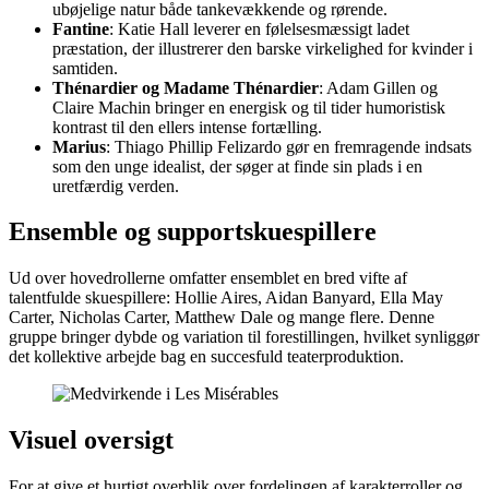
ubøjelige natur både tankevækkende og rørende.
Fantine
: Katie Hall leverer en følelsesmæssigt ladet
præstation, der illustrerer den barske virkelighed for kvinder i
samtiden.
Thénardier og Madame Thénardier
: Adam Gillen og
Claire Machin bringer en energisk og til tider humoristisk
kontrast til den ellers intense fortælling.
Marius
: Thiago Phillip Felizardo gør en fremragende indsats
som den unge idealist, der søger at finde sin plads i en
uretfærdig verden.
Ensemble og supportskuespillere
Ud over hovedrollerne omfatter ensemblet en bred vifte af
talentfulde skuespillere: Hollie Aires, Aidan Banyard, Ella May
Carter, Nicholas Carter, Matthew Dale og mange flere. Denne
gruppe bringer dybde og variation til forestillingen, hvilket synliggør
det kollektive arbejde bag en succesfuld teaterproduktion.
Visuel oversigt
For at give et hurtigt overblik over fordelingen af karakterroller og