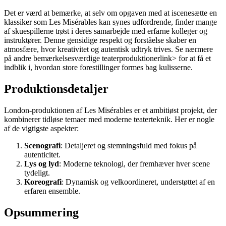
Det er værd at bemærke, at selv om opgaven med at iscenesætte en
klassiker som Les Misérables kan synes udfordrende, finder mange
af skuespillerne trøst i deres samarbejde med erfarne kolleger og
instruktører. Denne gensidige respekt og forståelse skaber en
atmosfære, hvor kreativitet og autentisk udtryk trives.
Se nærmere
på andre bemærkelsesværdige teaterproduktioner
link> for at få et
indblik i, hvordan store forestillinger formes bag kulisserne.
Produktionsdetaljer
London-produktionen af Les Misérables er et ambitiøst projekt, der
kombinerer tidløse temaer med moderne teaterteknik. Her er nogle
af de vigtigste aspekter:
Scenografi
: Detaljeret og stemningsfuld med fokus på
autenticitet.
Lys og lyd
: Moderne teknologi, der fremhæver hver scene
tydeligt.
Koreografi
: Dynamisk og velkoordineret, understøttet af en
erfaren ensemble.
Opsummering