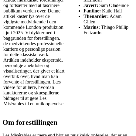
og fortsætter med at fascinere
Javert:
Sam Oladeinde
publikum verden over. Denne
Fantine:
Katie Hall
artikel kaster lys over de
Thénardier:
Adam
vigtigste medvirkende i den
Gillen
kommende London-produktion
Marius:
Thiago Phillip
i juli 2025. Vi dykker ned i
Felizardo
baggrunden for forestillingen,
de medvirkendes professionelle
karriere og personlige passion
for dette klassiske værk.
Artiklen indeholder ekspertråd,
personlige anekdoter og
visualiseringer, der giver et klart
overblik over, hvad man kan
forvente af forestillingen. Læs
videre for at lære, hvordan
karaktererne og skuespillerne
bidrager til at gøre Les
Misérables til en unik oplevelse.
Om forestillingen
Les Misérables er mere end blot en musikalsk opførelse; det er en