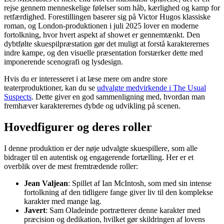
rejse gennem menneskelige følelser som håb, kærlighed og kamp for
retfærdighed. Forestillingen baserer sig på Victor Hugos klassiske
roman, og London-produktionen i juli 2025 lover en moderne
fortolkning, hvor hvert aspekt af showet er gennemtænkt. Den
dybtfølte skuespilpræstation gør det muligt at forstå karakterernes
indre kampe, og den visuelle præsentation forstærker dette med
imponerende scenografi og lysdesign.
Hvis du er interesseret i at læse mere om andre store
teaterproduktioner, kan du se
udvalgte medvirkende i The Usual
Suspects
. Dette giver en god sammenligning med, hvordan man
fremhæver karakterernes dybde og udvikling på scenen.
Hovedfigurer og deres roller
I denne produktion er der nøje udvalgte skuespillere, som alle
bidrager til en autentisk og engagerende fortælling. Her er et
overblik over de mest fremtrædende roller:
Jean Valjean
: Spillet af Ian McIntosh, som med sin intense
fortolkning af den tidligere fange giver liv til den komplekse
karakter med mange lag.
Javert
: Sam Oladeinde portrætterer denne karakter med
præcision og dedikation, hvilket gør skildringen af lovens