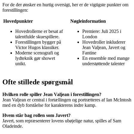
For de der ønsker en hurtig oversigt, her er de vigtigste punkter om
forestillingen:
Hovedpunkter
Nøgleinformation
Hovedrollerne er besat af
Premiere: Juli 2025 i
talentfulde skuespillere.
London
Forestillingen bygger på
Hovedroller inkluderer
Victor Hugos klassiker.
Jean Valjean, Javert og
Moderne scenografi og
Fantine
lydteknik gør showet
En ensemble med mange
unikt.
understøttende talenter
Ofte stillede spørgsmål
Hvilken rolle spiller Jean Valjean i forestillingen?
Jean Valjean er central i fortællingen og portrætteres af Ian McIntosh
med en dyb forståelse for karakterens indre kamp.
Hvem står bag rollen som Javert?
Javert, som repræsenterer lovens ubøjelige natur, spilles af Sam
Oladeinde.