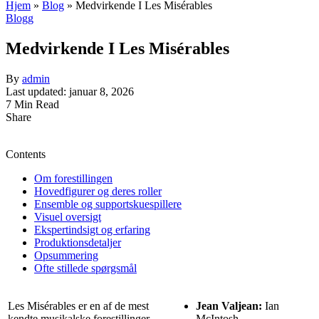
Hjem
»
Blog
»
Medvirkende I Les Misérables
Blogg
Medvirkende I Les Misérables
By
admin
Last updated: januar 8, 2026
7 Min Read
Share
Contents
Om forestillingen
Hovedfigurer og deres roller
Ensemble og supportskuespillere
Visuel oversigt
Ekspertindsigt og erfaring
Produktionsdetaljer
Opsummering
Ofte stillede spørgsmål
Les Misérables er en af de mest
Jean Valjean:
Ian
kendte musikalske forestillinger
McIntosh