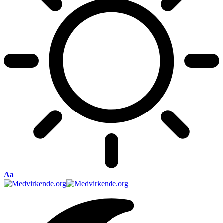
Font
Aa
Resizer