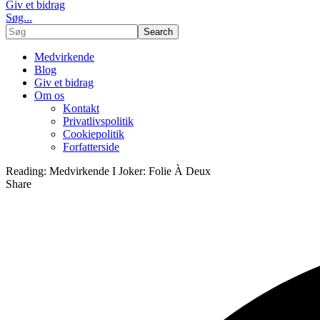
Giv et bidrag
Søg...
Medvirkende
Blog
Giv et bidrag
Om os
Kontakt
Privatlivspolitik
Cookiepolitik
Forfatterside
Reading:
Medvirkende I Joker: Folie À Deux
Share