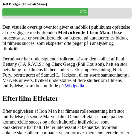
Jeff Bridges (Obadiah Stane)
65%
Den visuelle oversigt ovenfor giver et indblik i publikums opfattelse
af de vigtigste medvirkende i
Medvirkende I Iron Man
. Disse
procentsatser er symboliserende og baseret på karakterernes bidrag
til filmens succes, som eksperter ofte peger på i analyser og
filmkritik.
Derudover har understøttende rollerne, såsom dem spillet af Paul
Bettany (J.A.R.V.I.S.) og Clark Gregg (Phil Coulson), haft en stor
betydning for filmens helhedsindtryk. Eksempelvis bidrog Nick
Fury, portrætteret af Samuel L. Jackson, til en større sammenhæng i
Marvels univers, hvilket understøttes af flere studier om filmens
indflydelse, som du kan finde på
Wikipedia
.
Efterfilm Effekter
Efter udgivelsen af Iron Man har filmens rollebesætning haft stor
indflydelse på senere Marvel-film. Denne effekt ses både på den
kommercielle succes og i den kulturelle indflydelse, som
karaktererne har haft. Det er interessant at bemærke, hvordan
enkelte skuespillere har banet vejen for nye, mere engagerede roller i