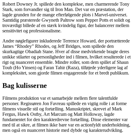
Robert Downey Jr. spillede den komplekse, men charmerende Tony
Stark, som forvandler sig til Iron Man. Det var en præstation, der
lagde grunden for de mange efterfølgende plots i Marvel-universet.
Samtidig præsterede Gwyneth Paltrow som Pepper Potts et solidt og
troværdigt billede af en stærk kvindelig figur, der balancerer mellem
sensitivitet og professionalisme.
Andre nøglefigurer inkluderede Terrence Howard, der portrætterede
James “Rhodey” Rhodes, og Jeff Bridges, som spillede den
skurkagtige Obadiah Stane. Hver af disse medvirkende bragte deres
unikke stilarter og personligheder ind i filmen, hvilket resulterede i et
rigt og nuanceret ensemble. Mindre roller, som dem spillet af Shaun
Toub (Ho Yinsen) og Faran Tahir (Raza), tilføjede yderligere lag af
kompleksitet, som gjorde filmen engagerende for et bredt publikum.
Bag kulisserne
Filmens produktion var et samarbejde mellem flere talentfulde
personer. Regissøren Jon Favreau spillede en vigtig rolle i at forme
filmens visuelle stil og fortælling. Manuskriptet, skrevet af Mark
Fergus, Hawk Ostby, Art Marcum og Matt Holloway, lagde
fundamentet for den karakterdrevne fortælling. Disse elementer var
med til at sikre, at filmen ikke bare var en actionfyldt underholdning,
men også en nuanceret historie med dybde og karakterudvikling.