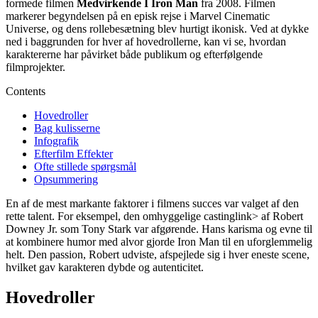
formede filmen
Medvirkende I Iron Man
fra 2008. Filmen
markerer begyndelsen på en episk rejse i Marvel Cinematic
Universe, og dens rollebesætning blev hurtigt ikonisk. Ved at dykke
ned i baggrunden for hver af hovedrollerne, kan vi se, hvordan
karaktererne har påvirket både publikum og efterfølgende
filmprojekter.
Contents
Hovedroller
Bag kulisserne
Infografik
Efterfilm Effekter
Ofte stillede spørgsmål
Opsummering
En af de mest markante faktorer i filmens succes var valget af den
rette talent. For eksempel,
den omhyggelige casting
link> af Robert
Downey Jr. som Tony Stark var afgørende. Hans karisma og evne til
at kombinere humor med alvor gjorde Iron Man til en uforglemmelig
helt. Den passion, Robert udviste, afspejlede sig i hver eneste scene,
hvilket gav karakteren dybde og autenticitet.
Hovedroller