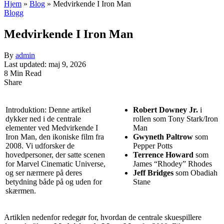
Hjem
»
Blog
»
Medvirkende I Iron Man
Blogg
Medvirkende I Iron Man
By
admin
Last updated: maj 9, 2026
8 Min Read
Share
Introduktion: Denne artikel
Robert Downey Jr.
i
dykker ned i de centrale
rollen som Tony Stark/Iron
elementer ved Medvirkende I
Man
Iron Man, den ikoniske film fra
Gwyneth Paltrow
som
2008. Vi udforsker de
Pepper Potts
hovedpersoner, der satte scenen
Terrence Howard
som
for Marvel Cinematic Universe,
James “Rhodey” Rhodes
og ser nærmere på deres
Jeff Bridges
som Obadiah
betydning både på og uden for
Stane
skærmen.
Artiklen nedenfor redegør for, hvordan de centrale skuespillere