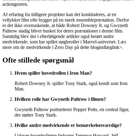
actiongenren.
Af erfaring fra tidligere projekter kan det konkluderes, at en
vellykket film ofte bygger på en stærk ensemblepræstation. Derfor
er det ikke overraskende, at både Robert Downey Jr. og Gwyneth
Paltrow stadig bliver husket for deres præstationer i denne film.
Samtidig blev der i efterfølgende artikler også berørt andre
medvirkende, som har spillet nøgleroller i Marvel-universet. Læs
mere om de medvirkende i Zero Day på
dette blogindlæg
link>.
Ofte stillede spørgsmål
Hvem spiller hovedrollen i Iron Man?
Robert Downey Jr. spiller Tony Stark, også kendt som Iron
Man.
Hvilken rolle har Gwyneth Paltrow i filmen?
Gwyneth Paltrow portrætterer Pepper Potts, en central figur,
der støtter Tony Stark.
Hvilke andre medvirkende er bemærkelsesværdige?
Udover hovedrollerne bidrager Terrence Howard, Jeff