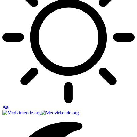
Font
Aa
Resizer