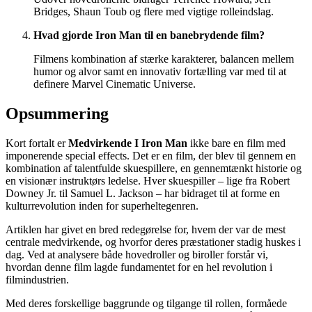
Bridges, Shaun Toub og flere med vigtige rolleindslag.
Hvad gjorde Iron Man til en banebrydende film?
Filmens kombination af stærke karakterer, balancen mellem
humor og alvor samt en innovativ fortælling var med til at
definere Marvel Cinematic Universe.
Opsummering
Kort fortalt er
Medvirkende I Iron Man
ikke bare en film med
imponerende special effects. Det er en film, der blev til gennem en
kombination af talentfulde skuespillere, en gennemtænkt historie og
en visionær instruktørs ledelse. Hver skuespiller – lige fra Robert
Downey Jr. til Samuel L. Jackson – har bidraget til at forme en
kulturrevolution inden for superheltegenren.
Artiklen har givet en bred redegørelse for, hvem der var de mest
centrale medvirkende, og hvorfor deres præstationer stadig huskes i
dag. Ved at analysere både hovedroller og biroller forstår vi,
hvordan denne film lagde fundamentet for en hel revolution i
filmindustrien.
Med deres forskellige baggrunde og tilgange til rollen, formåede