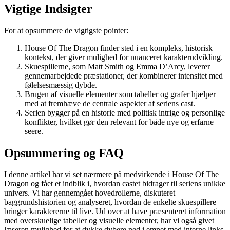
Vigtige Indsigter
For at opsummere de vigtigste pointer:
House Of The Dragon finder sted i en kompleks, historisk
kontekst, der giver mulighed for nuanceret karakterudvikling.
Skuespillerne, som Matt Smith og Emma D’Arcy, leverer
gennemarbejdede præstationer, der kombinerer intensitet med
følelsesmæssig dybde.
Brugen af visuelle elementer som tabeller og grafer hjælper
med at fremhæve de centrale aspekter af seriens cast.
Serien bygger på en historie med politisk intrige og personlige
konflikter, hvilket gør den relevant for både nye og erfarne
seere.
Opsummering og FAQ
I denne artikel har vi set nærmere på medvirkende i House Of The
Dragon og fået et indblik i, hvordan castet bidrager til seriens unikke
univers. Vi har gennemgået hovedrollerne, diskuteret
baggrundshistorien og analyseret, hvordan de enkelte skuespillere
bringer karaktererne til live. Ud over at have præsenteret information
med overskuelige tabeller og visuelle elementer, har vi også givet
læseren mulighed for at dykke dybere ned i emnet med interne links