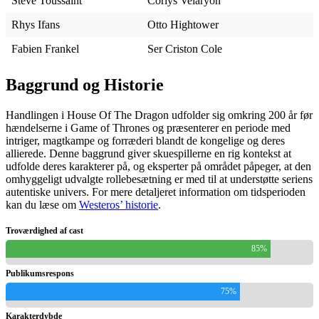
Steve Toussaint
Corlys Velaryon
Rhys Ifans
Otto Hightower
Fabien Frankel
Ser Criston Cole
Baggrund og Historie
Handlingen i House Of The Dragon udfolder sig omkring 200 år før
hændelserne i Game of Thrones og præsenterer en periode med
intriger, magtkampe og forræderi blandt de kongelige og deres
allierede. Denne baggrund giver skuespillerne en rig kontekst at
udfolde deres karakterer på, og eksperter på området påpeger, at den
omhyggeligt udvalgte rollebesætning er med til at understøtte seriens
autentiske univers. For mere detaljeret information om tidsperioden
kan du læse om
Westeros’ historie
.
Troværdighed af cast
85%
Publikumsrespons
75%
Karakterdybde