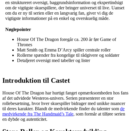
en struktureret oversigt, baggrundsinformation og ekspertindsigt
om de vigtigste skuespillere, der bringer universet til live. Uanset
om du er ny til serien eller en langvarig fan, giver vi dig de
vigtigste informationer på en enkel og overskuelig måde.
Nøglepointer
House Of The Dragon foregår ca. 200 år før Game of
Thrones
Matt Smith og Emma D’Arcy spiller centrale roller
Rollerne spænder fra kongelige til rådgivere og soldater
Detaljeret oversigt med tabeller og lister
Introduktion til Castet
House Of The Dragon har hurtigt fanget opmærksomheden hos fans
af det udvidede Westeros-univers. Serien præsenterer en stor
rollebesætning, hvor hver skuespiller bidrager med unikke nuancer
til deres karakter. Blandt de medvirkende finder du talenter som
de
medvirkende fra The Handmaid’s Tale
, som formår at tilføre serien
en dybde og autenticitet.