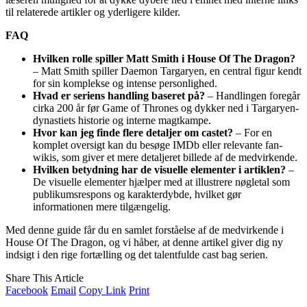
til relaterede artikler og yderligere kilder.
FAQ
Hvilken rolle spiller Matt Smith i House Of The Dragon?
– Matt Smith spiller Daemon Targaryen, en central figur kendt
for sin komplekse og intense personlighed.
Hvad er seriens handling baseret på?
– Handlingen foregår
cirka 200 år før Game of Thrones og dykker ned i Targaryen-
dynastiets historie og interne magtkampe.
Hvor kan jeg finde flere detaljer om castet?
– For en
komplet oversigt kan du besøge IMDb eller relevante fan-
wikis, som giver et mere detaljeret billede af de medvirkende.
Hvilken betydning har de visuelle elementer i artiklen?
–
De visuelle elementer hjælper med at illustrere nøgletal som
publikumsrespons og karakterdybde, hvilket gør
informationen mere tilgængelig.
Med denne guide får du en samlet forståelse af de medvirkende i
House Of The Dragon, og vi håber, at denne artikel giver dig ny
indsigt i den rige fortælling og det talentfulde cast bag serien.
Share This Article
Facebook
Email
Copy Link
Print