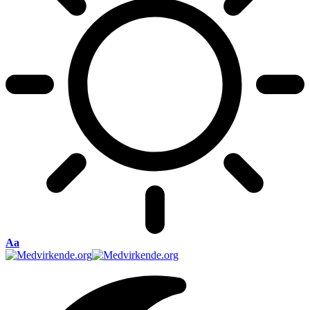
Font
Aa
Resizer