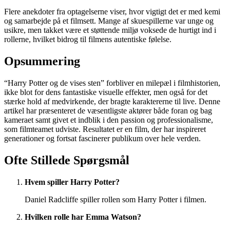
Flere anekdoter fra optagelserne viser, hvor vigtigt det er med kemi
og samarbejde på et filmsett. Mange af skuespillerne var unge og
usikre, men takket være et støttende miljø voksede de hurtigt ind i
rollerne, hvilket bidrog til filmens autentiske følelse.
Opsummering
“Harry Potter og de vises sten” forbliver en milepæl i filmhistorien,
ikke blot for dens fantastiske visuelle effekter, men også for det
stærke hold af medvirkende, der bragte karaktererne til live. Denne
artikel har præsenteret de væsentligste aktører både foran og bag
kameraet samt givet et indblik i den passion og professionalisme,
som filmteamet udviste. Resultatet er en film, der har inspireret
generationer og fortsat fascinerer publikum over hele verden.
Ofte Stillede Spørgsmål
Hvem spiller Harry Potter?
Daniel Radcliffe spiller rollen som Harry Potter i filmen.
Hvilken rolle har Emma Watson?