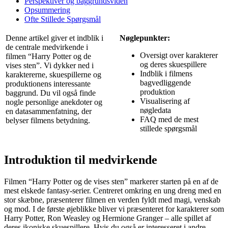
Perspektiver og baggrundsviden
Opsummering
Ofte Stillede Spørgsmål
Denne artikel giver et indblik i
Nøglepunkter:
de centrale medvirkende i
Oversigt over karakterer
filmen “Harry Potter og de
og deres skuespillere
vises sten”. Vi dykker ned i
Indblik i filmens
karaktererne, skuespillerne og
bagvedliggende
produktionens interessante
produktion
baggrund. Du vil også finde
Visualisering af
nogle personlige anekdoter og
nøgledata
en datasammenfatning, der
FAQ med de mest
belyser filmens betydning.
stillede spørgsmål
Introduktion til medvirkende
Filmen “Harry Potter og de vises sten” markerer starten på en af de
mest elskede fantasy-serier. Centreret omkring en ung dreng med en
stor skæbne, præsenterer filmen en verden fyldt med magi, venskab
og mod. I de første øjeblikke bliver vi præsenteret for karakterer som
Harry Potter, Ron Weasley og Hermione Granger – alle spillet af
deres ikoniske skuespillere. Hvis du også er interesseret i andre