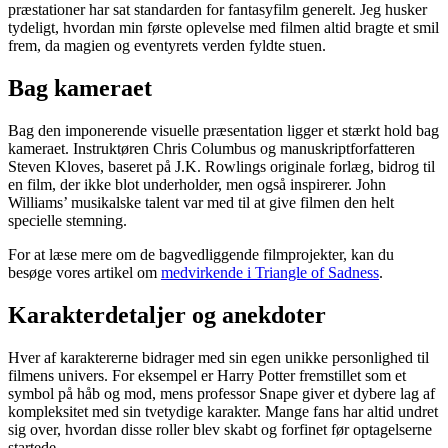
præstationer har sat standarden for fantasyfilm generelt. Jeg husker
tydeligt, hvordan min første oplevelse med filmen altid bragte et smil
frem, da magien og eventyrets verden fyldte stuen.
Bag kameraet
Bag den imponerende visuelle præsentation ligger et stærkt hold bag
kameraet. Instruktøren Chris Columbus og manuskriptforfatteren
Steven Kloves, baseret på J.K. Rowlings originale forlæg, bidrog til
en film, der ikke blot underholder, men også inspirerer. John
Williams’ musikalske talent var med til at give filmen den helt
specielle stemning.
For at læse mere om de bagvedliggende filmprojekter, kan du
besøge vores artikel om
medvirkende i Triangle of Sadness
.
Karakterdetaljer og anekdoter
Hver af karaktererne bidrager med sin egen unikke personlighed til
filmens univers. For eksempel er Harry Potter fremstillet som et
symbol på håb og mod, mens professor Snape giver et dybere lag af
kompleksitet med sin tvetydige karakter. Mange fans har altid undret
sig over, hvordan disse roller blev skabt og forfinet før optagelserne
startede.