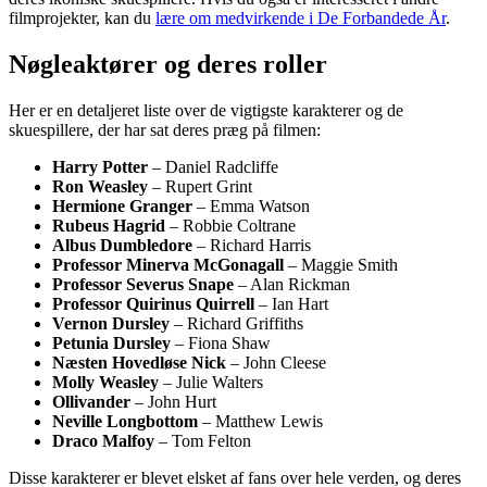
filmprojekter, kan du
lære om medvirkende i De Forbandede År
.
Nøgleaktører og deres roller
Her er en detaljeret liste over de vigtigste karakterer og de
skuespillere, der har sat deres præg på filmen:
Harry Potter
– Daniel Radcliffe
Ron Weasley
– Rupert Grint
Hermione Granger
– Emma Watson
Rubeus Hagrid
– Robbie Coltrane
Albus Dumbledore
– Richard Harris
Professor Minerva McGonagall
– Maggie Smith
Professor Severus Snape
– Alan Rickman
Professor Quirinus Quirrell
– Ian Hart
Vernon Dursley
– Richard Griffiths
Petunia Dursley
– Fiona Shaw
Næsten Hovedløse Nick
– John Cleese
Molly Weasley
– Julie Walters
Ollivander
– John Hurt
Neville Longbottom
– Matthew Lewis
Draco Malfoy
– Tom Felton
Disse karakterer er blevet elsket af fans over hele verden, og deres