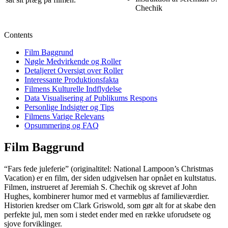
Chechik
Contents
Film Baggrund
Nøgle Medvirkende og Roller
Detaljeret Oversigt over Roller
Interessante Produktionsfakta
Filmens Kulturelle Indflydelse
Data Visualisering af Publikums Respons
Personlige Indsigter og Tips
Filmens Varige Relevans
Opsummering og FAQ
Film Baggrund
“Fars fede juleferie” (originaltitel: National Lampoon’s Christmas
Vacation) er en film, der siden udgivelsen har opnået en kultstatus.
Filmen, instrueret af Jeremiah S. Chechik og skrevet af John
Hughes, kombinerer humor med et varmeblus af familieværdier.
Historien kredser om Clark Griswold, som gør alt for at skabe den
perfekte jul, men som i stedet ender med en række uforudsete og
sjove forviklinger.