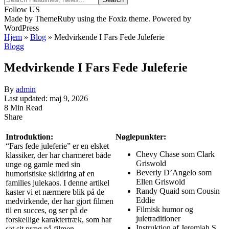
Follow US
Made by ThemeRuby using the Foxiz theme. Powered by
WordPress
Hjem
»
Blog
»
Medvirkende I Fars Fede Juleferie
Blogg
Medvirkende I Fars Fede Juleferie
By
admin
Last updated: maj 9, 2026
8 Min Read
Share
Introduktion:
Nøglepunkter:
“Fars fede juleferie” er en elsket
Chevy Chase som Clark
klassiker, der har charmeret både
Griswold
unge og gamle med sin
Beverly D’Angelo som
humoristiske skildring af en
Ellen Griswold
families julekaos. I denne artikel
Randy Quaid som Cousin
kaster vi et nærmere blik på de
Eddie
medvirkende, der har gjort filmen
Filmisk humor og
til en succes, og ser på de
juletraditioner
forskellige karaktertræk, som har
Instruktion af Jeremiah S.
sat sit præg på filmen.