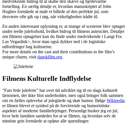
medvirkende bidrog til at skabe den skæve og hjertevarme
fortælling. En særlig detalje er, hvordan manuskriptet af John
Hughes formåede at male et billede af den perfekte jul, som
desværre ofte gik op i røg, når virkeligheden trådte til.
En anden interessant oplysning er, at mange af scenerne blev optaget
under reelle juleforhold, hvilket bidrog til filmens autencitet. Detaljer
om filmens optagelser kan du finde under
medvirkende i Langt Fra
Las Vegas
link>, hvor man også dykker ned i de logistiske
udfordringer bag kulisserne.
For more details on the cast and their contributions to the film’s
unique charm, visit
danskfilm.org
.
Filmens Kulturelle Indflydelse
“Fars fede juleferie” har over tid udviklet sig til en slags kulturelt
fænomen, der ikke blot underholder, men også bringer folk sammen
om en fælles oplevelse af juleglæde og skør humor. Ifølge
Wikipedia
er filmen blevet et symbol på de forvirrende og humoristiske
aspekter af moderne familiefejringer. Personligt husker jeg en jul,
hvor hele familien samledes for at se filmen, og hvordan selv de
mindste grin formåede at opløse alle spændinger.