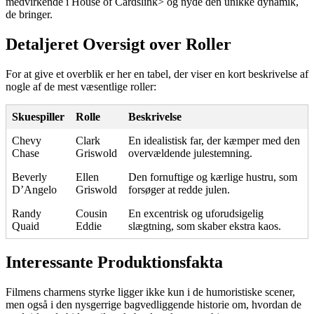
medvirkende i House of Cards
link> og nyde den unikke dynamik,
de bringer.
Detaljeret Oversigt over Roller
For at give et overblik er her en tabel, der viser en kort beskrivelse af
nogle af de mest væsentlige roller:
Skuespiller
Rolle
Beskrivelse
Chevy
Clark
En idealistisk far, der kæmper med den
Chase
Griswold
overvældende julestemning.
Beverly
Ellen
Den fornuftige og kærlige hustru, som
D’Angelo
Griswold
forsøger at redde julen.
Randy
Cousin
En excentrisk og uforudsigelig
Quaid
Eddie
slægtning, som skaber ekstra kaos.
Interessante Produktionsfakta
Filmens charmens styrke ligger ikke kun i de humoristiske scener,
men også i den nysgerrige bagvedliggende historie om, hvordan de