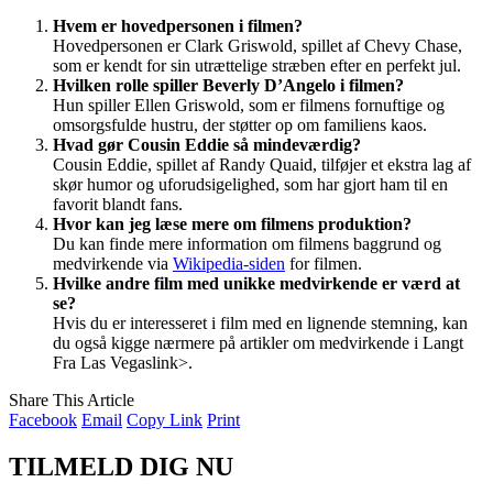
Hvem er hovedpersonen i filmen?
Hovedpersonen er Clark Griswold, spillet af Chevy Chase,
som er kendt for sin utrættelige stræben efter en perfekt jul.
Hvilken rolle spiller Beverly D’Angelo i filmen?
Hun spiller Ellen Griswold, som er filmens fornuftige og
omsorgsfulde hustru, der støtter op om familiens kaos.
Hvad gør Cousin Eddie så mindeværdig?
Cousin Eddie, spillet af Randy Quaid, tilføjer et ekstra lag af
skør humor og uforudsigelighed, som har gjort ham til en
favorit blandt fans.
Hvor kan jeg læse mere om filmens produktion?
Du kan finde mere information om filmens baggrund og
medvirkende via
Wikipedia-siden
for filmen.
Hvilke andre film med unikke medvirkende er værd at
se?
Hvis du er interesseret i film med en lignende stemning, kan
du også kigge nærmere på artikler om medvirkende i
Langt
Fra Las Vegas
link>.
Share This Article
Facebook
Email
Copy Link
Print
TILMELD DIG NU