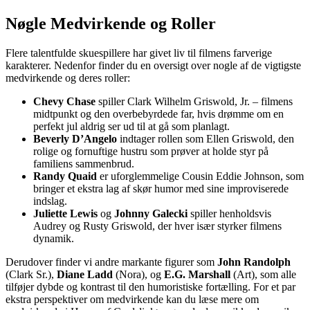
Nøgle Medvirkende og Roller
Flere talentfulde skuespillere har givet liv til filmens farverige
karakterer. Nedenfor finder du en oversigt over nogle af de vigtigste
medvirkende og deres roller:
Chevy Chase
spiller Clark Wilhelm Griswold, Jr. – filmens
midtpunkt og den overbebyrdede far, hvis drømme om en
perfekt jul aldrig ser ud til at gå som planlagt.
Beverly D’Angelo
indtager rollen som Ellen Griswold, den
rolige og fornuftige hustru som prøver at holde styr på
familiens sammenbrud.
Randy Quaid
er uforglemmelige Cousin Eddie Johnson, som
bringer et ekstra lag af skør humor med sine improviserede
indslag.
Juliette Lewis
og
Johnny Galecki
spiller henholdsvis
Audrey og Rusty Griswold, der hver især styrker filmens
dynamik.
Derudover finder vi andre markante figurer som
John Randolph
(Clark Sr.),
Diane Ladd
(Nora), og
E.G. Marshall
(Art), som alle
tilføjer dybde og kontrast til den humoristiske fortælling. For et par
ekstra perspektiver om medvirkende kan du læse mere om