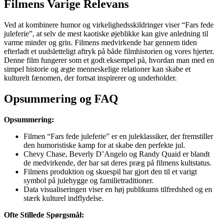
Filmens Varige Relevans
Ved at kombinere humor og virkelighedsskildringer viser “Fars fede
juleferie”, at selv de mest kaotiske øjeblikke kan give anledning til
varme minder og grin. Filmens medvirkende har gennem tiden
efterladt et uudsletteligt aftryk på både filmhistorien og vores hjerter.
Denne film fungerer som et godt eksempel på, hvordan man med en
simpel historie og ægte menneskelige relationer kan skabe et
kulturelt fænomen, der fortsat inspirerer og underholder.
Opsummering og FAQ
Opsummering:
Filmen “Fars fede juleferie” er en juleklassiker, der fremstiller
den humoristiske kamp for at skabe den perfekte jul.
Chevy Chase, Beverly D’Angelo og Randy Quaid er blandt
de medvirkende, der har sat deres præg på filmens kultstatus.
Filmens produktion og skuespil har gjort den til et varigt
symbol på julehygge og familietraditioner.
Data visualiseringen viser en høj publikums tilfredshed og en
stærk kulturel indflydelse.
Ofte Stillede Spørgsmål: